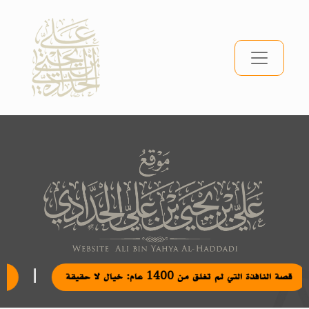
|
قصة النافذة التي لم تغلق من 1400 عام: خيال لا حقيقة