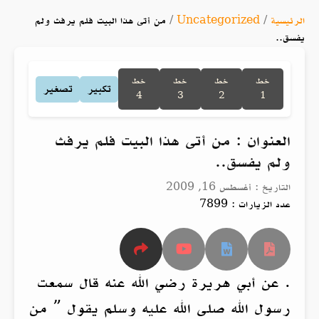
الرئيسية
/
Uncategorized
/
من أتى هذا البيت فلم يرفث ولم
يفسق..
خط
خط
خط
خط
تكبير
تصغير
4
3
2
1
العنوان : من أتى هذا البيت فلم يرفث
ولم يفسق..
التاريخ : أغسطس 16, 2009
عدد الزيارات : 7899
. عن أبي هريرة رضي الله عنه قال سمعت
رسول الله صلى الله عليه وسلم يقول ” من