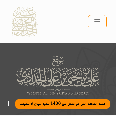
|
قصة النافذة التي لم تغلق من 1400 عام: خيال لا حقيقة