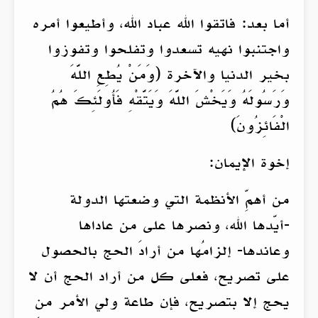
أما بعد: فاتقوا الله عباد الله، وأطيعوا أمره
واجتنبوا نهيه تسعدوا وتفلحوا وتفوزوا
بخير الدنيا والآخرة (وَمَنْ يُطِعِ اللَّهَ
وَرَسُولَهُ وَيَخْشَ اللَّهَ وَيَتَّقْهِ فَأُولَئِكَ هُمُ
الْفَائِزُونَ)
إخوة الإيمان:
من أهمِّ الأنظمة التي وضعتها الدولة
-أيّدها الله، ونصرها على من عاداها
وعاندها- إلزامُها من أرادَ الحج بالحصول
على تصريح، فعلى كل من أراد الحج أن لا
يحج إلا بتصريح، فإن طاعة ولي الأمر من