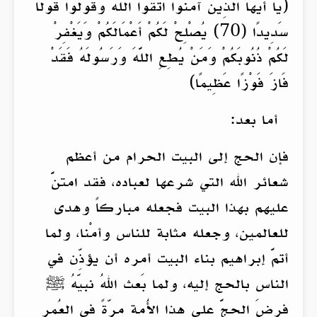
(يَا أَيُّهَا الَّذِينَ آمَنُوا اتَّقُوا اللَّهَ وَقُولُوا قَوْلًا
سَدِيدًا (70) يُصْلِحْ لَكُمْ أَعْمَالَكُمْ وَيَغْفِرْ
لَكُمْ ذُنُوبَكُمْ وَمَنْ يُطِعِ اللَّهَ وَرَسُولَهُ فَقَدْ
فَازَ فَوْزًا عَظِيمًا)
أما بعد:
فإن الحج إلى البيت الحرام من أعظم
شعائر الله التي شرعها لعباده، فقد امتنَّ
عليهم بهذا البيت فجعله مباركاً وهدى
للعالمين، وجعله مثابة للناس وأمْنا، ولما
أتمَّ إبراهيم بناء البيت أمره أن يؤذِّن في
الناس بالحج إليه، ولما بَعث اللهُ نبيّهُ ﷺ
فرضَ الحجَّ على هذا الأُمة مرّةً في العُمر