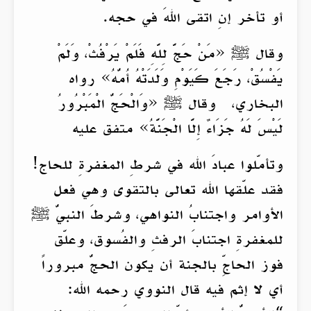
أو تأخر إنِ اتقى اللهَ في حجه.
وقال ﷺ «مَنْ حَجَّ لِلَّهِ فَلَمْ يَرْفُثْ، وَلَمْ
يَفْسُقْ، رَجَعَ كَيَوْمِ وَلَدَتْهُ أُمُّهُ» رواه
البخاري، وقال ﷺ «وَالْحَجُّ الْمَبْرُورُ
لَيْسَ لَهُ جَزَاءٌ إِلَّا الْجَنَّةُ» متفق عليه
وتأمّلوا عبادَ الله في شرطِ المغفرةِ للحاج!
فقد علّقها الله تعالى بالتقوى وهي فعل
الأوامر واجتنابُ النواهي، وشرطَ النبيُّ ﷺ
للمغفرةِ اجتنابَ الرفثِ والفُسوق، وعلّق
فوز الحاجِّ بالجنة أن يكون الحجُّ مبروراً
أي لا إثم فيه قال النووي رحمه الله: