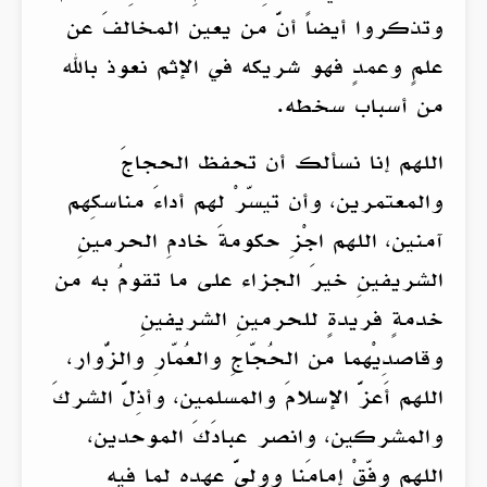
وتذكروا أيضاً أنَّ من يعين المخالفَ عن
علمٍ وعمدٍ فهو شريكه في الإثم نعوذ بالله
من أسباب سخطه.
اللهم إنا نسألك أن تحفظ الحجاجَ
والمعتمرين، وأن تيسّرْ لهم أداءَ مناسكِهم
آمنين، اللهم اجْزِ حكومةَ خادمِ الحرمينِ
الشريفينِ خيرَ الجزاء على ما تقومُ به من
خدمةٍ فريدةٍ للحرمينِ الشريفينِ
وقاصدِيْهما من الحُجّاجِ والعُمّارِ والزُّوار،
اللهم أَعزَّ الإسلامَ والمسلمين، وأذِلَّ الشركَ
والمشركين، وانصر عبادَكَ الموحدين،
اللهم وفّقْ إمامَنا ووليَّ عهدهِ لما فيهِ