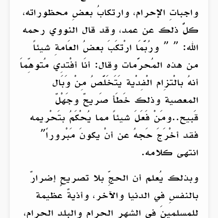
واجباتِ الإحرام، وارتكابُ بعضِ محظوراته،
كلُّ ذلك عن عمد، وقد قال النووي رحمه
الله: ” ” ورُبَّمَا ارْتكَبَ بعضُ العَامةِ شيئاً
من هذه المُحرَّمات وقال: أنَا أفْتدِي مُتوهِّماَ
أنهُ بالْتزِام الْفِدْية يَتَخَلَّصُ مِنْ وَبَال
المعصية وذلك خَطَأ صَريحٌ وجَهْلٌ
قَبيح..ومَنْ فَعَلَ شيئاً مما يُحْكَمُ بتَحْريمه
فقد أخْرَجَ حَجهُ عن أنْ يكونَ مَبْروراً”
انتهى كلامه.
وبذلك يُعلم أن الحجِّ بلا تصريحٍ إضرارٌ
بالنفسِ في الدنيا والآخر، وأذيةٌ عظيمة
للمسلمينَ في الشهرِ الحرامِ والبلدِ الحرام،