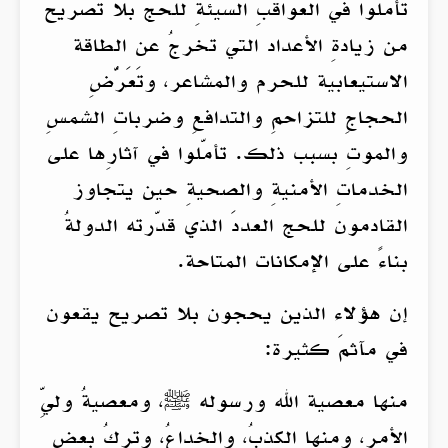
تأملوا في العواقبِ السيئةِ للحج بلا تصريح
من زيادةِ الأعداد التي تخرجُ عن الطاقة
الاستيعابية للحرم والمشاعر، وتَعَرُّضِ
الحجاجِ للتزاحمِ والتدافعِ وضرباتِ الشمسِ
والموتِ بسبب ذلك. تأمّلوا في آثارِها على
الخدماتِ الأمنيةِ والصحيةِ حين يتجاوز
القادمون للحج العددَ الذي قدّرته الدولةُ
بناءً على الإمكانات المتاحة.
إن هؤلاء الذين يحجون بلا تصريح يقعون
في مآثمَ كثيرة:
منها معصية الله ورسوله ﷺ، ومعصيةُ وليِّ
الأمر، ومنها الكذبُ، والخداعُ، وتركُ بعض