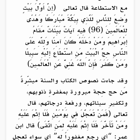
مع الاستطاعة قال تعالى (إِنَّ أَوَّلَ بَيْتٍ
وُضِعَ لِلنَّاسِ لَلَّذِي بِبَكَّةَ مُبَارَكًا وَهُدًى
لِلْعَالَمِينَ (96) فِيهِ آيَاتٌ بَيِّنَاتٌ مَقَامُ
إِبْرَاهِيمَ وَمَنْ دَخَلَهُ كَانَ آمِنًا وَلِلَّهِ عَلَى
النَّاسِ حِجُّ الْبَيْتِ مَنِ اسْتَطَاعَ إِلَيْهِ سَبِيلًا
وَمَنْ كَفَرَ فَإِنَّ اللَّهَ غَنِيٌّ عَنِ الْعَالَمِينَ)
وقد جاءت نصوص الكتاب والسنة مبشِّرةً
مَن حج حِجة مبرورة بمغفرةِ ذنوبهم،
وتكفيرِ سيئاتهم، ورفعةِ درجاتهم، قال
تعالى (فَمَنْ تَعَجَّلَ فِي يَوْمَيْنِ فَلَا إِثْمَ عَلَيْهِ
وَمَنْ تَأَخَّرَ فَلَا إِثْمَ عَلَيْهِ لِمَنِ اتَّقَى) قال ابن
عمر: “أي رجع مغفوراً له” أي سواء تعجل