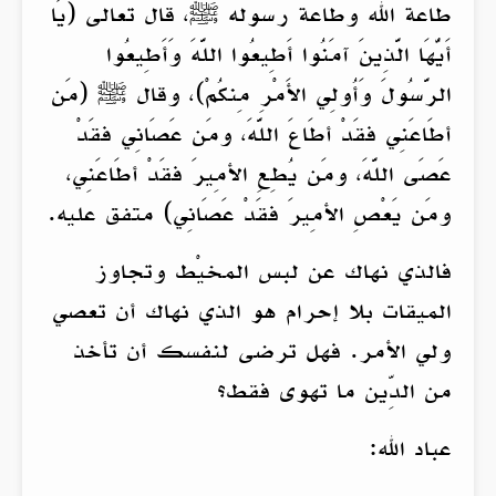
طاعة الله وطاعة رسوله ﷺ، قال تعالى (يَا
أَيُّهَا الَّذِينَ آمَنُوا أَطِيعُوا اللَّهَ وَأَطِيعُوا
الرَّسُولَ وَأُولِي الأَمْرِ مِنكُمْ)، وقال ﷺ (مَن
أطَاعَنِي فقَدْ أطَاعَ اللَّهَ، ومَن عَصَانِي فقَدْ
عَصَى اللَّهَ، ومَن يُطِعِ الأمِيرَ فقَدْ أطَاعَنِي،
ومَن يَعْصِ الأمِيرَ فقَدْ عَصَانِي) متفق عليه.
فالذي نهاك عن لبس المخيْط وتجاوز
الميقات بلا إحرام هو الذي نهاك أن تعصي
ولي الأمر. فهل ترضى لنفسك أن تأخذ
من الدِّين ما تهوى فقط؟
عباد الله: