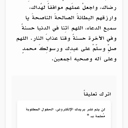
رضاك، واجعلْ عملَهم موافقاً لهُداك،
وارزقهم البطانةَ الصالحةَ الناصحةَ يا
سميع الدعاء، اللهم آتِنا في الدنيا حسنةً
وفي الآخرة حسنةً وقنا عذابَ النار. اللهم
صلِّ وسلّمْ على عبدِك ورسولِكَ محمدٍ
وعلى آله وصحبه أجمعين.
اترك تعليقاً
لن يتم نشر بريدك الإلكتروني. الحقول المطلوبة
مُعلمة بـ *