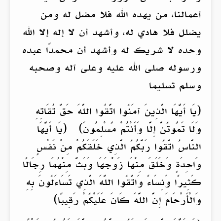
أعمالنا، من يهده الله فلا مضل له ومن
يضلل فلا هادي له، وأشهد أن لا إله إلا الله
وحده لا شريك له وأشهد أن محمدًا عبده
ورسوله صلى الله عليه وعلى آله وصحبه
وسلم تسليما
(يَا أَيُّهَا الَّذِينَ آمَنُوا اتَّقُوا اللَّهَ حَقَّ تُقَاتِهِ
وَلَا تَمُوتُنَّ إِلَّا وَأَنْتُمْ مُسْلِمُونَ) (يَا أَيُّهَا
النَّاسُ اتَّقُوا رَبَّكُمُ الَّذِي خَلَقَكُمْ مِنْ نَفْسٍ
وَاحِدَةٍ وَخَلَقَ مِنْهَا زَوْجَهَا وَبَثَّ مِنْهُمَا رِجَالًا
كَثِيرًا وَنِسَاءً وَاتَّقُوا اللَّهَ الَّذِي تَسَاءَلُونَ بِهِ
وَالْأَرْحَامَ إِنَّ اللَّهَ كَانَ عَلَيْكُمْ رَقِيبًا)