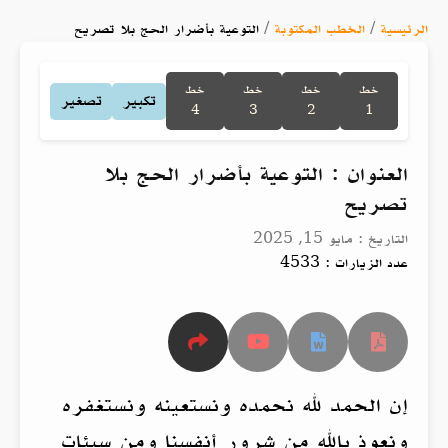
الرئيسية
/
الخطب المكتوبة
/
التوعية بأضرار الحج بلا تصريح
خط
خط
خط
خط
تكبير
تصغير
4
3
2
1
العنوان : التوعية بأضرار الحج بلا
تصريح
التاريخ : مايو 15, 2025
عدد الزيارات : 4533
إن الحمد لله نحمده ونستعينه ونستغفره
ونعوذ بالله من شرور أنفسنا ومن سيئات