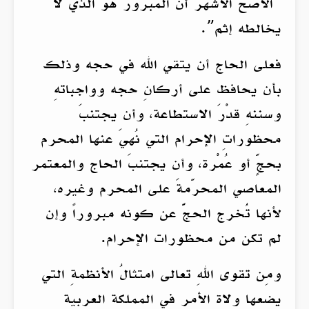
“الأصحُّ الأشهر أنّ المبرورَ هو الذي لا
يخالطه إثم”.
فعلى الحاج أن يتقي الله في حجه وذلك
بأن يحافظ على أركانِ حجه وواجباتهِ
وسننهِ قدْرَ الاستطاعة، وأن يجتنبَ
محظوراتِ الإحرام التي نُهيَ عنها المحرم
بحجٍّ أو عُمْرة، وأن يجتنبَ الحاج والمعتمر
المعاصي المحرّمةَ على المحرم وغيره،
لأنها تُخرج الحجَّ عن كونه مبروراً وإن
لم تكن من محظورات الإحرام.
ومِن تقوى اللهِ تعالى امتثالُ الأنظمةِ التي
يضعها ولاة الأمر في المملكة العربية