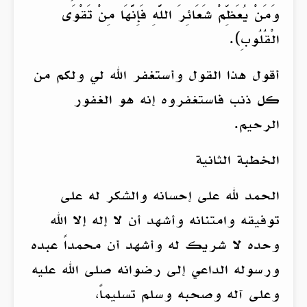
وَمَنْ يُعَظِّمْ شَعَائِرَ اللَّهِ فَإِنَّهَا مِنْ تَقْوَى
الْقُلُوبِ).
أقول هذا القول وأستغفر الله لي ولكم من
كل ذنب فاستغفروه إنه هو الغفور
الرحيم.
الخطبة الثانية
الحمد لله على إحسانه والشكر له على
توفيقه وامتنانه وأشهد أن لا إله إلا الله
وحده لا شريك له وأشهد أن محمداً عبده
ورسوله الداعي إلى رضوانه صلى الله عليه
وعلى آله وصحبه وسلم تسليماً،