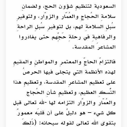
السعودية لتنظيمِ شؤون الحج، ولضمانِ
سلامةِ الحُجاجِ والعُمّار والزوّار، ولتوفيرِ
سُبلِ السلامةِ لهم، بل لتوفيرِ سُبلِ الراحةِ
والرفاهيةِ في رحلةِ حَجِّهم حتى يغادروا
المشاعرَ المقدسة.
فالتزامُ الحاجِّ والمعتمرِ والمواطنِ والمقيمِ
لهذه الأنظمة التي يتجلى فيها الحرصُ
على تعظيم المشاعرِ المقدسة، وتعظيمِ هذا
النُّسكِ العظيم، وتعظيمِ شأنِ الحُجاج
والعُمّار والزوّار التزامه لها -لله تعالى قبل
كل شيء – هو دليلٌ على أن قلبَه معمورٌ
بتقوى الله تعالى لقوله سبحانه: (ذَلِكَ