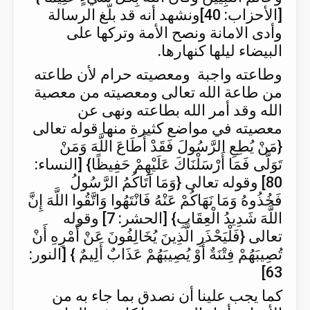
[الأحزاب: 40]ونشهد أنه قد بلّغ الرسالة
وأدى الامانة ونصح الأمة وتركها على
البيضاء ليلها كنهارها.
وطاعته واجبة ومعصيته حرام لأن طاعته
من طاعة الله تعالى ومعصيته من معصية
الله وقد أمر الله بطاعته ونهى عن
معصيته في مواضع كثيرة منها قوله تعالى
{مَنْ يُطِعِ الرَّسُولَ فَقَدْ أَطَاعَ اللَّهَ وَمَنْ
تَوَلَّى فَمَا أَرْسَلْنَاكَ عَلَيْهِمْ حَفِيظًا} [النساء:
80] وقوله تعالى {وَمَا آتَاكُمُ الرَّسُولُ
فَخُذُوهُ وَمَا نَهَاكُمْ عَنْهُ فَانْتَهُوا وَاتَّقُوا اللَّهَ إِنَّ
اللَّهَ شَدِيدُ الْعِقَابِ} [الحشر: 7] وقوله
تعالى {فَلْيَحْذَرِ الَّذِينَ يُخَالِفُونَ عَنْ أَمْرِهِ أَنْ
تُصِيبَهُمْ فِتْنَةٌ أَوْ يُصِيبَهُمْ عَذَابٌ أَلِيمٌ } [النور:
63]
كما يجب علينا أن نصدق بما جاء به من