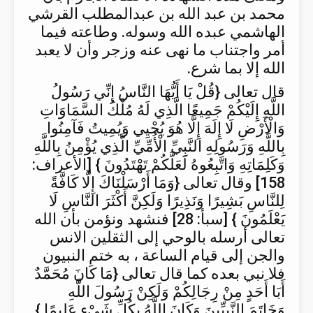
محمد بن عبد الله بن عبدالمطلب القرشي
الهاشمي عبده الله وسوله. وطاعته فيما
أمر واجتناب ما نهى عنه وزجر وأن لا يعبد
الله إلا بما شرع.
قال تعالى {قُلْ يَا أَيُّهَا النَّاسُ إِنِّي رَسُولُ
اللَّهِ إِلَيْكُمْ جَمِيعًا الَّذِي لَهُ مُلْكُ السَّمَاوَاتِ
وَالْأَرْضِ لَا إِلَهَ إِلَّا هُوَ يُحْيِي وَيُمِيتُ فَآمِنُوا
بِاللَّهِ وَرَسُولِهِ النَّبِيِّ الْأُمِّيِّ الَّذِي يُؤْمِنُ بِاللَّهِ
وَكَلِمَاتِهِ وَاتَّبِعُوهُ لَعَلَّكُمْ تَهْتَدُونَ } [الأعراف:
158] وقال تعالى {وَمَا أَرْسَلْنَاكَ إِلَّا كَافَّةً
لِلنَّاسِ بَشِيرًا وَنَذِيرًا وَلَكِنَّ أَكْثَرَ النَّاسِ لَا
يَعْلَمُونَ } [سبأ: 28] فنشهد ونؤمن بأن الله
تعالى أرسله بالوحي إلى الثقلين الانس
والجن إلى قيام الساعة ، به ختم النبيون
فلا نبي بعده كما قال تعالى {مَا كَانَ مُحَمَّدٌ
أَبَا أَحَدٍ مِنْ رِجَالِكُمْ وَلَكِنْ رَسُولَ اللَّهِ
وَخَاتَمَ النَّبِيِّينَ وَكَانَ اللَّهُ بِكُلِّ شَيْءٍ عَلِيمًا }