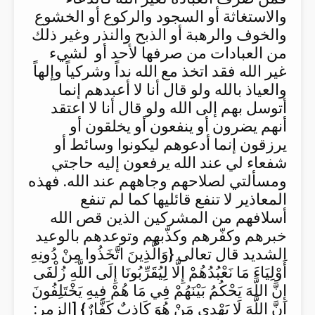
والاستغاثة أو السجود والركوع أو الخشوع
والخوف والرهبة أو الذبح والنذر وغير ذلك
من العبادات من صرفها لأحد أو لشيء
غير الله فقد اتخذ مع الله نداً وشركياً وإلهاً
والعياذ بالله ولو قال أنا لا أعبدهم إنما
أتوسل بهم إلى الله ولو قال أنا لا اعتقد
أنهم يضرون أو ينفعون أو يخلقون أو
يرزقون إنما أدعوهم ليكونوا وسائط أو
شفعاء لي عند الله يرفعون إليه حاجتي
ومسألتي لصلاحهم وجاههم عند الله. فهذه
المعاذير لا تنفع قائليها كما لم تنفع
أسلافهم من المشركين الذين قص الله
خبرهم وكفّرهم وكذّبهم وتوعدهم بالوعيد
الشديد قال تعالى {وَالَّذِينَ اتَّخَذُوا مِنْ دُونِهِ
أَوْلِيَاءَ مَا نَعْبُدُهُمْ إِلَّا لِيُقَرِّبُونَا إِلَى اللَّهِ زُلْفَى
إِنَّ اللَّهَ يَحْكُمُ بَيْنَهُمْ فِي مَا هُمْ فِيهِ يَخْتَلِفُونَ
إِنَّ اللَّهَ لَا يَهْدِي مَنْ هُوَ كَاذِبٌ كَفَّارٌ} [الزمر: