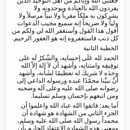
جعلني الله وإياكم من أهل التوحيد الذين
يفردون الله بالعبادة ويوحدونه ولا
يشركون به ملكاً مقرباً ولا نبياً مرسلاً ولا
ولياً ولا ضريحاً إنه سميع مجيب الدعوات
أقول هذا القول وأستغفر الله لي ولكم من
كل ذنب فاستغفروه إنه هو الغفور الرحيم.
الخطبة الثانية
الحمد لله عَلَى إحسانِه، والشّكرُ لَه على
توفِيقِه وامتنانِه، وأشهد أن لاَ إلهَ إلاّ الله
وحدَه لا شريكَ له تعظيمًا لشَأنه، وأشهد
أنَّ نبيَّنا محمّدًا عبده ورسوله الداعي إلى
رضوانه صلى الله عليه وعلى آله وصحبه
ومن اتبعهم بإحسان وسلم تسليما.
أما بعد: فاتقوا الله عباد الله واعلموا أن
الجزء الثاني من الشهادة هو شهادة أن
محمداً رسول الله صلى الله عليه وسلم،
ومعنى هذه الشهادة الاعتقاد الجازم بأن