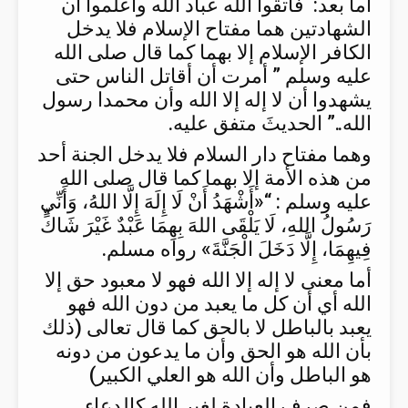
أما بعد: فاتقوا الله عباد الله واعلموا أن
الشهادتين هما مفتاح الإسلام فلا يدخل
الكافر الإسلام إلا بهما كما قال صلى الله
عليه وسلم ” أمرت أن أقاتل الناس حتى
يشهدوا أن لا إله إلا الله وأن محمدا رسول
الله..” الحديثَ متفق عليه.
وهما مفتاح دار السلام فلا يدخل الجنة أحد
من هذه الأمة إلا بهما كما قال صلى الله
عليه وسلم : “«أَشْهَدُ أَنْ لَا إِلَهَ إِلَّا اللهُ، وَأَنِّي
رَسُولُ اللهِ، لَا يَلْقَى اللهَ بِهِمَا عَبْدٌ غَيْرَ شَاكٍّ
فِيهِمَا، إِلَّا دَخَلَ الْجَنَّةَ» رواه مسلم.
أما معنى لا إله إلا الله فهو لا معبود حق إلا
الله أي أن كل ما يعبد من دون الله فهو
يعبد بالباطل لا بالحق كما قال تعالى (ذلك
بأن الله هو الحق وأن ما يدعون من دونه
هو الباطل وأن الله هو العلي الكبير)
فمن صرف العبادة لغير الله كالدعاء