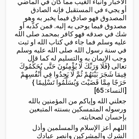
الأخبار وأنباء الغيب مما كان في الماضي
أو يجيء في المستقبل فإنه الصادق
المصدوق فهو صادق فيما يخبر به وهو
مصدوق فيما يوحى به إليه. فمن كذّبه أو
شك في صدقه فهو كافر بمحمد صلى الله
عليه وسلم فما جاء في كتاب الله او ثبت
في سنة رسول الله صلى الله عليه وسلم
وجب الإيمان به والتسليم له كما قال
تعالى {فَلَا وَرَبِّكَ لَا يُؤْمِنُونَ حَتَّى يُحَكِّمُوكَ
فِيمَا شَجَرَ بَيْنَهُمْ ثُمَّ لَا يَجِدُوا فِي أَنْفُسِهِمْ
حَرَجًا مِمَّا قَضَيْتَ وَيُسَلِّمُوا تَسْلِيمًا }
[النساء: 65]
جعلني الله وإياكم من المؤمنين بالله
ورسوله المتمسكين بسنته المتبعين
بإحسان لصحابته.
اللهم أعز الإسلام والمسلمين وأذل
الشرك والمشركين وانصر عبادك