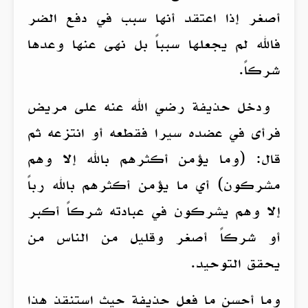
أصغر إذا اعتقد أنها سبب في دفع الضر
فالله لم يجعلها سبباً بل نهى عنها وعدها
شركاً.
ودخل حذيفة رضي الله عنه على مريض
فرأى في عضده سيرا فقطعه أو انتزعه ثم
قال: (وما يؤمن أكثرهم بالله إلا وهم
مشركون) أي ما يؤمن أكثرهم بالله رباً
إلا وهم يشركون في عبادته شركاً أكبر
أو شركاً أصغر وقليل من الناس من
يحقق التوحيد.
وما أحسن ما فعل حذيفة حيث استنقذ هذا