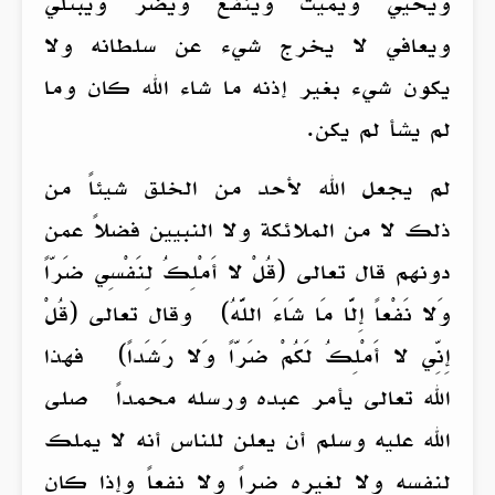
ويحيي ويميت وينفع ويضر ويبتلي
ويعافي لا يخرج شيء عن سلطانه ولا
يكون شيء بغير إذنه ما شاء الله كان وما
لم يشأ لم يكن.
لم يجعل الله لأحد من الخلق شيئاً من
ذلك لا من الملائكة ولا النبيين فضلاً عمن
دونهم قال تعالى (قُلْ لا أَمْلِكُ لِنَفْسِي ضَرّاً
وَلا نَفْعاً إِلَّا مَا شَاءَ اللَّهُ) وقال تعالى (قُلْ
إِنِّي لا أَمْلِكُ لَكُمْ ضَرّاً وَلا رَشَداً) فهذا
الله تعالى يأمر عبده ورسله محمداً صلى
الله عليه وسلم أن يعلن للناس أنه لا يملك
لنفسه ولا لغيره ضراً ولا نفعاً وإذا كان