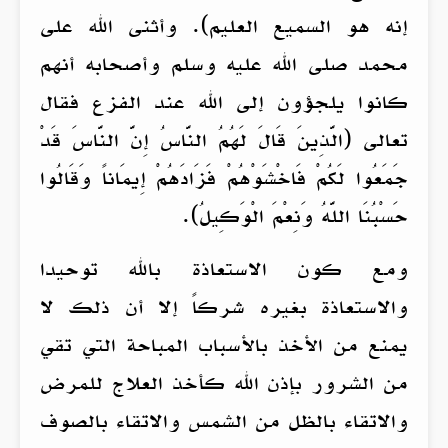
إنه هو السميع العليم). وأثنى الله على
محمد صلى الله عليه وسلم وأصحابه أنهم
كانوا يلجؤون إلى الله عند الفزع فقال
تعالى (الَّذِينَ قَالَ لَهُمُ النَّاسُ إِنَّ النَّاسَ قَدْ
جَمَعُوا لَكُمْ فَاخْشَوْهُمْ فَزَادَهُمْ إِيمَاناً وَقَالُوا
حَسْبُنَا اللَّهُ وَنِعْمَ الْوَكِيلُ).
ومع كون الاستعاذة بالله توحيدا
والاستعاذة بغيره شركاً إلا أن ذلك لا
يمنع من الأخذ بالأسباب المباحة التي تقي
من الشرور بإذن الله كأخذ العلاج للمرض
والاتقاء بالظل من الشمس والاتقاء بالصوف