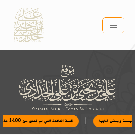
|
ة الجمعة وبعض آدابها
قصة النافذة التي لم تغلق من 1400 عام: خيال لا حقيقة