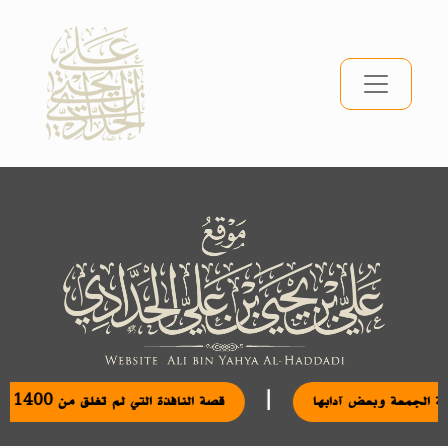
|
مكانة الجمعة وبعض آدابها
قصة النافذة التي لم تغلق من 1400 عام: خيال لا حقيقة