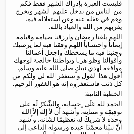
فليست العبرة بإدراك الشهر فقط فكم
من الناس من يدخل عليهم الشهر ويخرج
وهم في غفلة عنه وعن استغلاله فيما
يقربهم من الله والعياذ بالله.
اللهم بلغنا رمضان وارزقنا صيامه وقيامه
إيماناً واحتساباً اللهم وفقنا فيه لما يرضيك
وجنبنا فيه ما يسخطك واجعل أعمالنا
وأقوالنا وظواهرنا وبواطننا خالصة لوجهك
موافقة لهدي نبيك صلى الله عليه وسلم.
أقول هذا القول وأستغفر الله لي ولكم من
كل ذنب فاستغفروه إنه هو الغفور الرحيم.
الخطبة الثانية:
الحمد لله عَلَى إحسانِه، والشّكرُ لَه على
توفِيقِه وامتنانِه، وأشهد أن لاَ إلهَ إلاّ الله
وحدَه لا شريكَ له تعظيمًا لشَأنه، وأشهد
أنَّ نبيَّنا محمّدًا عبده ورسوله الداعي إلى