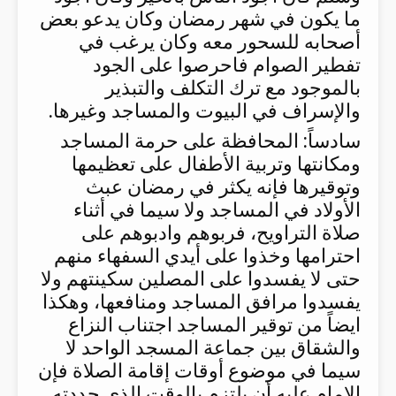
ما يكون في شهر رمضان وكان يدعو بعض
أصحابه للسحور معه وكان يرغب في
تفطير الصوام فاحرصوا على الجود
بالموجود مع ترك التكلف والتبذير
والإسراف في البيوت والمساجد وغيرها.
سادساً: المحافظة على حرمة المساجد
ومكانتها وتربية الأطفال على تعظيمها
وتوقيرها فإنه يكثر في رمضان عبث
الأولاد في المساجد ولا سيما في أثناء
صلاة التراويح، فربوهم وادبوهم على
احترامها وخذوا على أيدي السفهاء منهم
حتى لا يفسدوا على المصلين سكينتهم ولا
يفسدوا مرافق المساجد ومنافعها، وهكذا
ايضاً من توقير المساجد اجتناب النزاع
والشقاق بين جماعة المسجد الواحد لا
سيما في موضوع أوقات إقامة الصلاة فإن
الإمام عليه أن يلتزم بالوقت الذي حددته