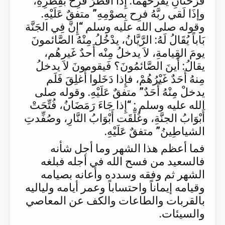
فَرْحَتَانِ يفْرحُهُما: إِذا أَفْطرَ فَرِحَ بفِطْرِهِ،
وإذَا لَقي ربَّهُ فرِح بِصوْمِهِ” متفقٌ عَلَيْهِ.
وقوله صلى الله عليه وسلم “إِنَّ فِي الجَنَّة
بَاباً يُقَالُ لَهُ: الرَّيَّانُ، يدْخُلُ مِنْهُ الصَّائمونَ
يومَ القِيامةِ، لاَ يدخلُ مِنْه أَحدٌ غَيرهُم،
يقالُ: أَينَ الصَّائمُونَ؟ فَيقومونَ لاَ يدخلُ
مِنهُ أَحَدٌ غَيْرُهُمْ، فإِذا دَخَلوا أُغلِقَ فَلَم
يدخلْ مِنْهُ أَحَدٌ” متفقٌ عَلَيْهِ. وقوله صلى
الله عليه وسلم : “إِذا جَاءَ رَمَضَانُ، فُتِّحَتْ
أَبْوَابُ الجنَّةِ، وغُلِّقَت أَبْوَابُ النَّارِ، وصُفِّدتِ
الشياطِينُ” متفقٌ عَلَيْهِ.
فما أعظم هذا الشهر وما أجل شأنه
فالسعيد من فسح الله في أجله فبلغه
الشهر ثم وفقه وسدده وأعانه بصيامه
وقيامه إيماناً واحتساباً وعمر أيامه ولياليه
بالقربات والطاعات والكف عن المعاصي
والسيئات.