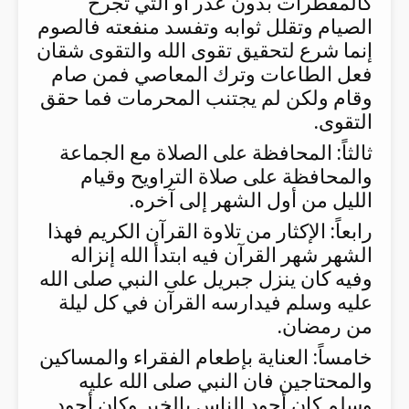
كالمفطرات بدون عذر أو التي تجرح
الصيام وتقلل ثوابه وتفسد منفعته فالصوم
إنما شرع لتحقيق تقوى الله والتقوى شقان
فعل الطاعات وترك المعاصي فمن صام
وقام ولكن لم يجتنب المحرمات فما حقق
التقوى.
ثالثاً: المحافظة على الصلاة مع الجماعة
والمحافظة على صلاة التراويح وقيام
الليل من أول الشهر إلى آخره.
رابعاً: الإكثار من تلاوة القرآن الكريم فهذا
الشهر شهر القرآن فيه ابتدأ الله إنزاله
وفيه كان ينزل جبريل على النبي صلى الله
عليه وسلم فيدارسه القرآن في كل ليلة
من رمضان.
خامساً: العناية بإطعام الفقراء والمساكين
والمحتاجين فان النبي صلى الله عليه
وسلم كان أجود الناس بالخير وكان أجود