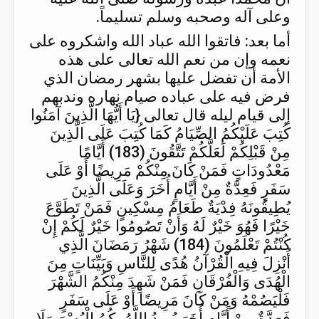
وعلى آله وصحبه وسلم تسليماً.
أما بعد: فاتقوا الله عباد الله واشكروه على
نعمه وإن من نعم الله تعالى على هذه
الأمة أن تفضل عليها بشهر رمضان الذي
فرض فيه على عباده صيام نهاره وندبهم
إلى قيام ليله قال تعالى {يَا أَيُّهَا الَّذِينَ آمَنُوا
كُتِبَ عَلَيْكُمُ الصِّيَامُ كَمَا كُتِبَ عَلَى الَّذِينَ
مِنْ قَبْلِكُمْ لَعَلَّكُمْ تَتَّقُونَ (183) أَيَّامًا
مَعْدُودَاتٍ فَمَنْ كَانَ مِنْكُمْ مَرِيضًا أَوْ عَلَى
سَفَرٍ فَعِدَّةٌ مِنْ أَيَّامٍ أُخَرَ وَعَلَى الَّذِينَ
يُطِيقُونَهُ فِدْيَةٌ طَعَامُ مِسْكِينٍ فَمَنْ تَطَوَّعَ
خَيْرًا فَهُوَ خَيْرٌ لَهُ وَأَنْ تَصُومُوا خَيْرٌ لَكُمْ إِنْ
كُنْتُمْ تَعْلَمُونَ (184) شَهْرُ رَمَضَانَ الَّذِي
أُنْزِلَ فِيهِ الْقُرْآنُ هُدًى لِلنَّاسِ وَبَيِّنَاتٍ مِنَ
الْهُدَى وَالْفُرْقَانِ فَمَنْ شَهِدَ مِنْكُمُ الشَّهْرَ
فَلْيَصُمْهُ وَمَنْ كَانَ مَرِيضًا أَوْ عَلَى سَفَرٍ
فَعِدَّةٌ مِنْ أَيَّامٍ أُخَرَ يُرِيدُ اللَّهُ بِكُمُ الْيُسْرَ وَلَا