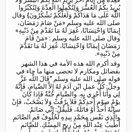
يُرِيدُ بِكُمُ الْعُسْرَ وَلِتُكْمِلُوا الْعِدَّةَ وَلِتُكَبِّرُوا
اللَّهَ عَلَى مَا هَدَاكُمْ وَلَعَلَّكُمْ تَشْكُرُونَ} وقال
صلى الله عليه وسلم «مَنْ صَامَ رَمَضَانَ،
إِيمَانًا وَاحْتِسَابًا، غُفِرَ لَهُ مَا تَقَدَّمَ مِنْ ذَنْبِهِ»
وقال صلى الله عليه وسلم : «مَنْ قَامَ
رَمَضَانَ إِيمَانًا وَاحْتِسَابًا، غُفِرَ لَهُ مَا تَقَدَّمَ
مِنْ ذَنْبِهِ».
وقد أكرم الله هذه الأمة في هذا الشهر
بفضائل ومكارم لا تحصى منها ما جاء في
قوله صلى الله عليه وسلم “قَالَ اللَّه عَزَّ
وجلَّ: كُلُّ عملِ ابْنِ آدَمَ لهُ إِلاَّ الصِّيام، فَإِنَّهُ
لِي وأَنَا أَجْزِي بِهِ. والصِّيام جُنَّةٌ فَإِذا كَانَ
يوْمُ صوْمِ أَحدِكُمْ فَلاَ يرْفُثْ وَلاَ يَصْخَبْ، فَإِنْ
سابَّهُ أَحدٌ أَوْ قاتَلَهُ، فَلْيقُلْ: إِنِّي صَائمٌ.
والَّذِي نَفْس محَمَّدٍ بِيدِهِ لَخُلُوفُ فَمِ الصَّائمِ
أَطْيبُ عِنْد اللَّهِ مِنْ رِيحِ المِسْكِ. للصَّائمِ