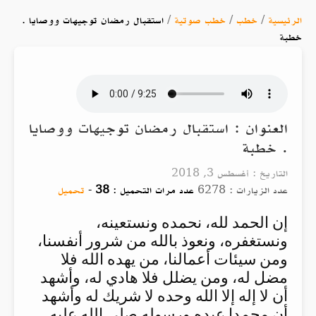
الرئيسية
/
خطب
/
خطب صوتية
/
استقبال رمضان توجيهات ووصايا .
خطبة
العنوان : استقبال رمضان توجيهات ووصايا
. خطبة
التاريخ : أغسطس 3, 2018
عدد الزيارات : 6278
عدد مرات التحميل :
38
-
تحميل
إن الحمد لله، نحمده ونستعينه،
ونستغفره، ونعوذ بالله من شرور أنفسنا،
ومن سيئات أعمالنا، من يهده الله فلا
مضل له، ومن يضلل فلا هادي له، وأشهد
أن لا إله إلا الله وحده لا شريك له وأشهد
أن محمدا عبده ورسوله صلى الله عليه