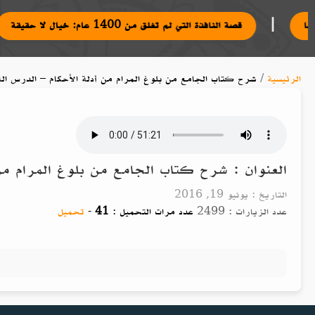
|
آدابها
قصة النافذة التي لم تغلق من 1400 عام: خيال لا حقيقة
الرئيسية
/
شرح كتاب الجامع من بلوغ المرام من أدلة الأحكام – الدرس الث
العنوان : شرح كتاب الجامع من بلوغ المرام من 
التاريخ : يونيو 19, 2016
عدد الزيارات : 2499
عدد مرات التحميل :
41
-
تحميل