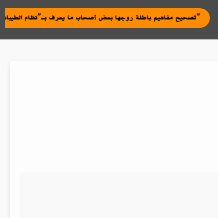
|
تصحيح مفاهيم باطلة روجها بعض أصحاب ما يعرف بـ”نظام الطيبات”