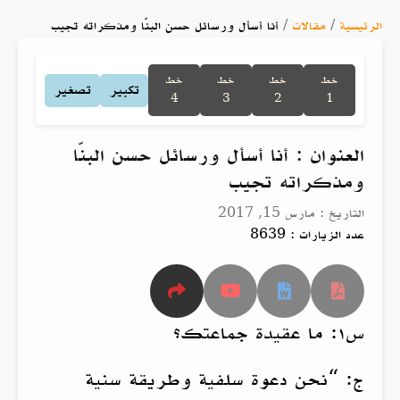
الرئيسية
/
مقالات
/
أنا أسأل ورسائل حسن البنّا ومذكراته تجيب
خط
خط
خط
خط
تكبير
تصغير
4
3
2
1
العنوان : أنا أسأل ورسائل حسن البنّا
ومذكراته تجيب
التاريخ : مارس 15, 2017
عدد الزيارات : 8639
س١: ما عقيدة جماعتك؟
ج: “نحن دعوة سلفية وطريقة سنية