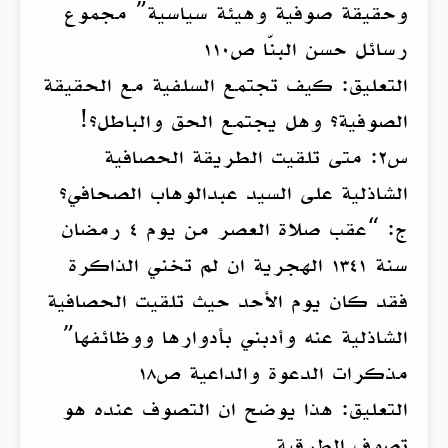
وحقيقة صوفية وهيئة سياسية” مجموع
رسائل حسن البنّا ص١١٠
التعليق: كيف تجتمع السلفية مع الحقيقة
الصوفية؟ وهل يجتمع الحق والباطل؟!
س٢: متى تلقيت الطريقة الحصافية
الشاذلية على السيد عبدالوهاب الصحافي؟
ج: “عقب صلاة العصر من يوم ٤ رمضان
سنة ١٣٤١ الهجرية ان لم تخني الذاكرة
فقد كان يوم الأحد حيث تلقيت الحصافية
الشاذلية عنه وأدبني بأدوارها ووظائفها”
مذكرات الدعوة والداعية ص١٨
التعليق: هذا يوضح ان التصوف عنده هو
تصوف الطرقية.