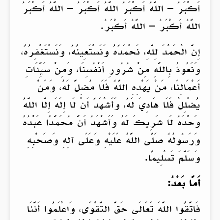
أَكْبَرُ – اللَّهُ أَكْبَرُ اللَّهُ أَكْبَرُ – اللَّهُ أَكْبَرُ
اللَّهُ أَكْبَرُ – اللَّهُ أَكْبَرُ.
إِنَّ الْحَمْدَ لِلَّهِ، نَحْمَدُهُ وَنَسْتَعِينُهُ، وَنَسْتَغْفِرُهُ،
وَنَعُوذُ بِاللَّهِ مِنْ شُرُورِ أَنْفُسِنَا، وَمِنْ سَيِّئَاتِ
أَعْمَالِنَا، مَنْ يَهْدِهِ اللَّهُ فَلَا مُضِلَّ لَهُ، وَمَنْ
يُضْلِلْ فَلَا هَادِيَ لَهُ، وَأَشْهَدُ أَنْ لَا إِلَهَ إِلَّا اللَّهُ
وَحْدَهُ لَا شَرِيكَ لَهُ وَأَشْهَدُ أَنَّ مُحَمَّدًا عَبْدُهُ
وَرَسُولُهُ صَلَّى اللَّهُ عَلَيْهِ وَعَلَى آلِهِ وَصَحْبِهِ
وَسَلَّمَ تَسْلِيمًا.
أَمَّا بَعْدُ:
فَاتَّقُوا اللَّهَ تَعَالَى حَقَّ التَّقْوَى، وَاعْلَمُوا أَنَّنَا