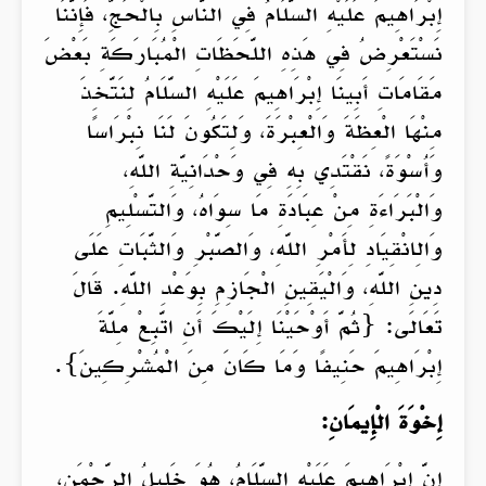
إِبْرَاهِيمَ عَلَيْهِ السَّلَامُ فِي النَّاسِ بِالْحَجِّ، فَإِنَّنَا
نَسْتَعْرِضُ فِي هَذِهِ اللَّحَظَاتِ الْمُبَارَكَةِ بَعْضَ
مَقَامَاتِ أَبِينَا إِبْرَاهِيمَ عَلَيْهِ السَّلَامُ لِنَتَّخِذَ
مِنْهَا الْعِظَةَ وَالْعِبْرَةَ، وَلِتَكُونَ لَنَا نِبْرَاسًا
وَأُسْوَةً، نَقْتَدِي بِهِ فِي وَحْدَانِيَّةِ اللَّهِ،
وَالْبَرَاءَةِ مِنْ عِبَادَةِ مَا سِوَاهُ، وَالتَّسْلِيمِ
وَالِانْقِيَادِ لِأَمْرِ اللَّهِ، وَالصَّبْرِ وَالثَّبَاتِ عَلَى
دِينِ اللَّهِ، وَالْيَقِينِ الْجَازِمِ بِوَعْدِ اللَّهِ. قَالَ
تَعَالَى: {ثُمَّ أَوْحَيْنَا إِلَيْكَ أَنِ اتَّبِعْ مِلَّةَ
إِبْرَاهِيمَ حَنِيفًا وَمَا كَانَ مِنَ الْمُشْرِكِينَ}.
إِخْوَةَ الْإِيمَانِ:
إِنَّ إِبْرَاهِيمَ عَلَيْهِ السَّلَامُ، هُوَ خَلِيلُ الرَّحْمَنِ،