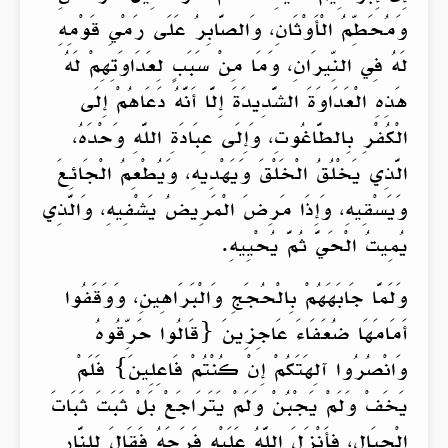
وَمُحَطِّمُ الْأَوْثَانِ، وَالصَّابِرُ عَلَى رَمْيِ قَوْمِهِ
لَهُ فِي النِّيرَانِ، وَمَا مِنْ سَبَبٍ لِعَدَاوَتِهِمْ لَهُ
هَذِهِ الْعَدَاوَةَ الشَّدِيدَةَ إِلَّا أَنَّهُ دَعَاهُمْ إِلَى
الْكُفْرِ بِالطَّاغُوتِ، وَإِلَى عِبَادَةِ اللَّهِ وَحْدَهُ،
الَّذِي يَخْلُقُ الْخَلْقَ وَيَهْدِيهِ، وَيُطْعِمُ الْجَائِعَ
وَيَسْقِيهِ، وَإِذَا مَرِضَ الْمَرِيضُ يَشْفِيهِ، وَالَّذِي
يُمِيتُ الْحَيَّ ثُمَّ يُحْيِيهِ.
وَلَمَّا جَابَهَهُمْ بِالْحُجَجِ وَالْبَرَاهِينِ، وَوَقَفُوا
أَمَامَهَا ضُعَفَاءَ عَاجِزِينَ {قَالُوا حَرِّقُوهُ
وَانْصُرُوا آلِهَتَكُمْ إِنْ كُنْتُمْ فَاعِلِينَ} فَلَمْ
يَخَفْ وَلَمْ يَجْبُنْ وَلَمْ يَتَرَاجَعْ بَلْ ثَبَتَ ثَبَاتَ
الْجِبَالِ، فأَنْزَلَ اللَّهُ عَلَيْهِ فَرَجَهُ فَقَالَ لِلنَّارِ