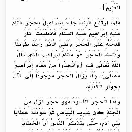
الْعَلِيمُ}.
فَلَمَّا ارْتَفَعَ الْبِنَاءُ جَاءَهُ إِسْمَاعِيلُ بِحَجَرٍ فَقَامَ
عَلَيْهِ إِبْرَاهِيمُ عَلَيْهِ السَّلَامُ فَانْطَبَعَتْ آثَارُ
قَدَمَيْهِ عَلَى الْحَجَرِ وَبَقِيَ الْأَثَرُ زَمَنًا طَوِيلًا،
وَذَلِكَ الْحَجَرُ هُوَ مَقَامُ إِبْرَاهِيمَ الَّذِي قَالَ
اللَّهُ تَعَالَى فِيهِ {وَاتَّخِذُوا مِنْ مَقَامِ إِبْرَاهِيمَ
مُصَلًّى}، وَلَا يَزَالُ الْحَجَرُ مَوْجُودًا إِلَى الْآنَ
بِجِوَارِ الْكَعْبَةِ.
وَأَمَّا الْحَجَرُ الْأَسْوَدُ فَهُوَ حَجَرٌ نَزَلَ مِنَ
الْجَنَّةِ كَانَ شَدِيدَ الْبَيَاضِ ثُمَّ سَوَّدَتْهُ خَطَايَا
بَنِي آدَمَ، حَتَّى يَتَذَكَّرَ النَّاسُ أَنَّ الْخَطَايَا