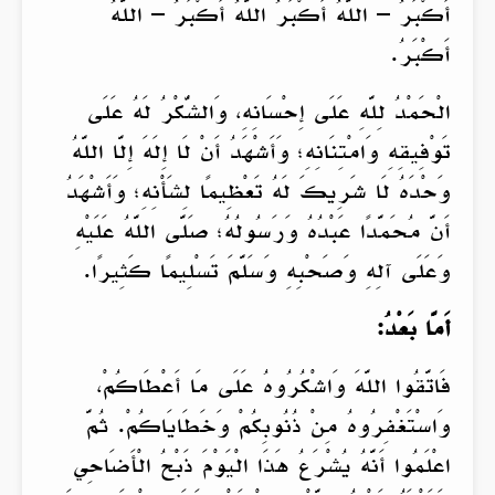
أَكْبَرُ – اللَّهُ أَكْبَرُ اللَّهُ أَكْبَرُ – اللَّهُ
أَكْبَرُ.
الْحَمْدُ لِلَّهِ عَلَى إِحْسَانِهِ، وَالشُّكْرُ لَهُ عَلَى
تَوْفِيقِهِ وَامْتِنَانِهِ؛ وَأَشْهَدُ أَنْ لَا إِلَهَ إِلَّا اللَّهُ
وَحْدَهُ لَا شَرِيكَ لَهُ تَعْظِيمًا لِشَأْنِهِ؛ وَأَشْهَدُ
أَنَّ مُحَمَّدًا عَبْدُهُ وَرَسُولُهُ؛ صَلَّى اللَّهُ عَلَيْهِ
وَعَلَى آلِهِ وَصَحْبِهِ وَسَلَّمَ تَسْلِيمًا كَثِيرًا.
أَمَّا بَعْدُ:
فَاتَّقُوا اللَّهَ وَاشْكُرُوهُ عَلَى مَا أَعْطَاكُمْ،
وَاسْتَغْفِرُوهُ مِنْ ذُنُوبِكُمْ وَخَطَايَاكُمْ. ثُمَّ
اعْلَمُوا أَنَّهُ يُشْرَعُ هَذَا الْيَوْمَ ذَبْحُ الْأَضَاحِي