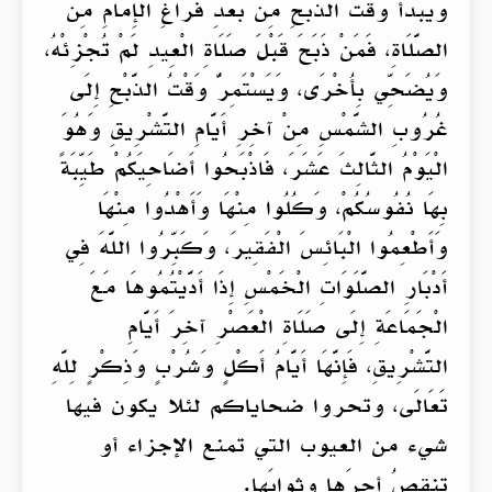
وَيَبْدَأُ وَقْتُ الذَّبْحِ مِنْ بَعْدِ فَرَاغِ الْإِمَامِ مِنَ
الصَّلَاةِ، فَمَنْ ذَبَحَ قَبْلَ صَلَاةِ الْعِيدِ لَمْ تُجْزِئْهُ،
وَيُضَحِّي بِأُخْرَى، وَيَسْتَمِرُّ وَقْتُ الذَّبْحِ إِلَى
غُرُوبِ الشَّمْسِ مِنْ آخِرِ أَيَّامِ التَّشْرِيقِ وَهُوَ
الْيَوْمُ الثَّالِثَ عَشَرَ، فَاذْبَحُوا أَضَاحِيَكُمْ طَيِّبَةً
بِهَا نُفُوسُكُمْ، وَكُلُوا مِنْهَا وَأَهْدُوا مِنْهَا
وَأَطْعِمُوا الْبَائِسَ الْفَقِيرَ، وَكَبِّرُوا اللَّهَ فِي
أَدْبَارِ الصَّلَوَاتِ الْخَمْسِ إِذَا أَدَّيْتُمُوهَا مَعَ
الْجَمَاعَةِ إِلَى صَلَاةِ الْعَصْرِ آخِرَ أَيَّامِ
التَّشْرِيقِ، فَإِنَّهَا أَيَّامُ أَكْلٍ وَشُرْبٍ وَذِكْرٍ لِلَّهِ
تَعَالَى، وتحروا ضحاياكم لئلا يكون فيها
شيء من العيوب التي تمنع الإجزاء أو
تنقصُ أجرَها وثوابَها.