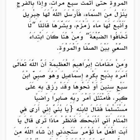
الْمَرْوَةِ حَتَّى أَتَمَّتْ سَبْعَ مَرَّاتٍ، وَإِذَا بِالْفَرَجِ
يَنْزِلُ مِنَ السَّمَاءِ، فَأَرْسَلَ اللَّهُ لَهَا جِبْرِيلَ
وَأَنْبَعَ لَهَا مَاءَ زَمْزَمَ، وَبَشَّرَهَا قَائِلًا “لَا
تَخَافُوا الضَّيْعَةَ” وَمِنْ هُنَا كَانَ ابْتِدَاءُ
السَّعْيِ بَيْنَ الصَّفَا وَالْمَرْوَةِ.
وَمِنْ مَقَامَاتِ إِبْرَاهِيمَ الْعَظِيمَةِ أَنَّ اللَّهَ تَعَالَى
أَمَرَهُ بِذَبْحِ بِكْرِهِ إِسْمَاعِيلَ وَهُوَ صَبِيٌّ ابْنُ
سَبْعِ سِنِينَ أَوْ نَحْوِهَا وَقَدْ رُزِقَ بِهِ عَلَى
كِبَرٍ، فَامْتَثَلَ أَمْرَ رَبِّهِ صَابِرًا رَاضِيًا
مُسْتَسْلِمًا فَقَالَ لِابْنِهِ {يَا بُنَيَّ إِنِّي أَرَى فِي
الْمَنَامِ أَنِّي أَذْبَحُكَ فَانْظُرْ مَاذَا تَرَى قَالَ يَا
أَبَتِ افْعَلْ مَا تُؤْمَرُ سَتَجِدُنِي إِنْ شَاءَ اللَّهُ مِنَ