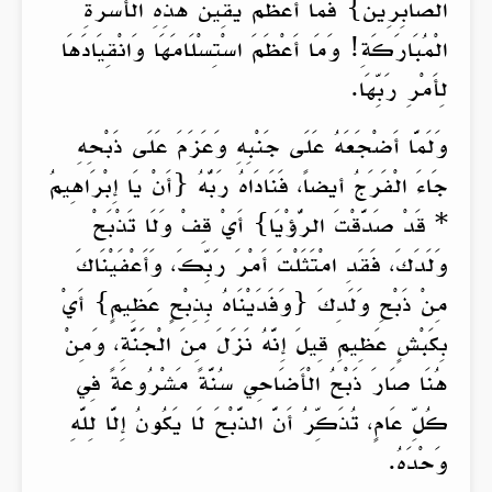
الصَّابِرِينَ} فَمَا أَعْظَمَ يَقِينَ هَذِهِ الْأُسْرَةِ
الْمُبَارَكَةِ! وَمَا أَعْظَمَ اسْتِسْلَامَهَا وَانْقِيَادَهَا
لِأَمْرِ رَبِّهَا.
وَلَمَّا أَضْجَعَهُ عَلَى جَنْبِهِ وَعَزَمَ عَلَى ذَبْحِهِ
جَاءَ الْفَرَجُ أيضاً، فَنَادَاهُ رَبُّهُ {أَنْ يَا إِبْرَاهِيمُ
* قَدْ صَدَّقْتَ الرُّؤْيَا} أَيْ قِفْ وَلَا تَذْبَحْ
وَلَدَكَ، فَقَدِ امْتَثَلْتَ أَمْرَ رَبِّكَ، وَأَعْفَيْنَاكَ
مِنْ ذَبْحِ وَلَدِكَ {وَفَدَيْنَاهُ بِذِبْحٍ عَظِيمٍ} أَيْ
بِكَبْشٍ عَظِيمِ قِيلَ إِنَّهُ نَزَلَ مِنَ الْجَنَّةِ، وَمِنْ
هُنَا صَارَ ذَبْحُ الْأَضَاحِي سُنَّةً مَشْرُوعَةً فِي
كُلِّ عَامٍ، تُذَكِّرُ أَنَّ الذَّبْحَ لَا يَكُونُ إِلَّا لِلَّهِ
وَحْدَهُ.