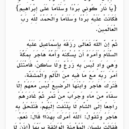
{يَا نَارُ كُونِي بَرْدًا وَسَلَامًا عَلَى إِبْرَاهِيمَ}
فَكَانَتْ عَلَيْهِ بَرْدًا وَسَلَامًا وَالْحَمْدُ لِلَّهِ رَبِّ
الْعَالَمِينَ.
ثُمَّ إِنَّ اللَّهَ تَعَالَى رَزَقَهُ بِإِسْمَاعِيلَ عَلَيْهِ
السَّلَامُ وَأَمَرَهُ أَنْ يُسْكِنَهُ وَأُمَّهُ هَاجَرَ بِمَكَّةَ
وَهِيَ وَادٍ لَيْسَ بِهِ زَرْعٌ وَلَا سَاكِنٌ، فَامْتَثَلَ
أَمْرَ رَبِّهِ مَعَ مَا فِيهِ مِنَ الْأَلَمِ وَالْمَشَقَّةِ،
فَتَرَكَ هَاجَرَ وَابْنَهَا الرَّضِيعَ لَيْسَ مَعَهُمْ إِلَّا
سِقَاءٌ مِنْ مَاءٍ وَجِرَابٌ مِنْ تَمْرٍ ثُمَّ غَادَرَهُمْ
رَاجِعًا إِلَى الشَّامِ لَا يَلْتَفِتُ إِلَيْهِمْ، فَتَلْحَقُ بِهِ
هَاجَرُ وَتَقُولُ: آللَّهُ أَمَرَكَ بِهَذَا؟ قَالَ: نَعَمْ.
فَقَالَتْ بِلِسَانِ الْمُؤْمِنَةِ الْوَاثِقَةِ بِرَبِّهَا (إِذَنْ لَا