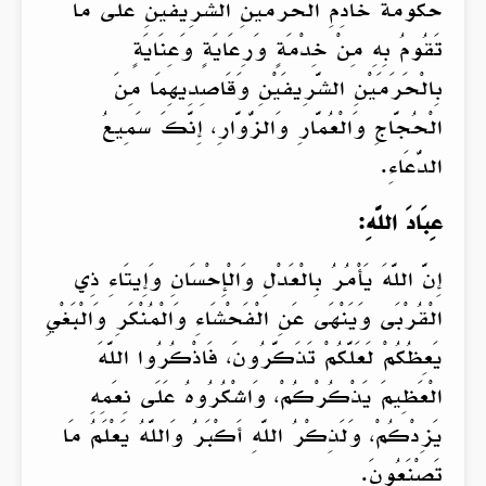
حُكُومَةَ خَادِمِ الْحَرَمَيْنِ الشَّرِيفَيْنِ عَلَى مَا
تَقُومُ بِهِ مِنْ خِدْمَةٍ وَرِعَايَةٍ وَعِنَايَةٍ
بِالْحَرَمَيْنِ الشَّرِيفَيْنِ وَقَاصِدِيهِمَا مِنَ
الْحُجَّاجِ وَالْعُمَّارِ وَالزُّوَّارِ، إِنَّكَ سَمِيعُ
الدُّعَاءِ.
عِبَادَ اللَّهِ:
إِنَّ اللَّهَ يَأْمُرُ بِالْعَدْلِ وَالْإِحْسَانِ وَإِيتَاءِ ذِي
الْقُرْبَى وَيَنْهَى عَنِ الْفَحْشَاءِ وَالْمُنْكَرِ وَالْبَغْيِ
يَعِظُكُمْ لَعَلَّكُمْ تَذَكَّرُونَ، فَاذْكُرُوا اللَّهَ
الْعَظِيمَ يَذْكُرْكُمْ، وَاشْكُرُوهُ عَلَى نِعَمِهِ
يَزِدْكُمْ، وَلَذِكْرُ اللَّهِ أَكْبَرُ وَاللَّهُ يَعْلَمُ مَا
تَصْنَعُونَ.