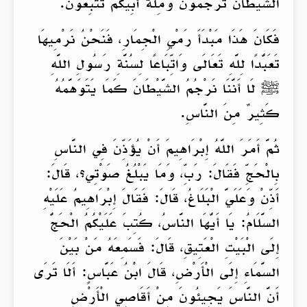
الشَّيْطَانَ تَرْجُمُونَ وَمِلَّةَ أَبِيكُمْ تَتَّبِعُونَ.
فَكَانَ هَذَا مَبْدَأَ رَمْيِ الْجِمَارِ، فَنَحْنُ نَرْمِيهَا
تَعَبُّدًا لِلَّهِ تَعَالَى وَاتِّبَاعًا لِسُنَّةِ رَسُولِ اللَّهِ
ﷺ لَا أَنَّنَا نَرْجُمُ الشَّيْطَانَ كَمَا يَتَوَهَّمُهُ
كَثِيرٌ مِنَ النَّاسِ.
ثُمَّ أَمَرَ اللَّهُ إِبْرَاهِيمَ أَنْ يُؤَذِّنَ فِي النَّاسِ
بِالْحَجِّ فَقَالَ: رَبِّ، وَمَا يَبْلُغُ صَوْتِي؟، قَالَ:
أَذِّنْ وَعَلَيَّ الْبَلَاغُ، قَالَ: فَقَالَ إِبْرَاهِيمُ عَلَيْهِ
السَّلَامُ: يَا أَيُّهَا النَّاسُ، كُتِبَ عَلَيْكُمُ الْحَجُّ
إِلَى الْبَيْتِ الْعَتِيقِ، قَالَ: فَسَمِعَهُ مَنْ بَيْنَ
السَّمَاءِ إِلَى الْأَرْضِ، قَالَ ابْنُ عَبَّاسٍ: أَلَا تَرَى
أَنَّ النَّاسَ يَجِيئُونَ مِنْ أَقَاصِي الْأَرْضِ