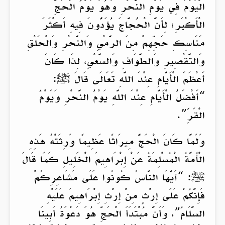
الْيَوْمَ فِي يَوْمِ النَّحْرِ وَهُوَ يَوْمُ الْحَجِّ
الْأَكْبَرِ؛ لِأَنَّ الْحُجَّاجَ يُؤَدُّونَ فِيهِ أَكْثَرَ
مَنَاسِكِ حَجِّهِمْ مِنَ الرَّمْيِ وَالنَّحْرِ وَالْحَلْقِ
وَالتَّقْصِيرِ وَالطَّوَافِ وَالسَّعْيِ، لِذَا كَانَ
أَعْظَمَ الْأَيَّامِ عِنْدَ اللَّهِ تَعَالَى قَالَ ﷺ:
“أَفْضَلُ الْأَيَّامِ عِنْدَ اللَّهِ يَوْمُ النَّحْرِ وَيَوْمُ
الْقَرِّ”.
وَلَمَّا كَانَ الْحَجُّ مِيرَاثًا عَظِيمًا وَرِثَتْهُ هَذِهِ
الْأُمَّةُ الْمُسْلِمَةُ عَنْ إِبْرَاهِيمَ الْخَلِيلِ كَمَا قَالَ
ﷺ: “أَيُّهَا النَّاسُ كُونُوا عَلَى مَشَاعِرِكُمْ
فَإِنَّكُمْ عَلَى إِرْثٍ مِنْ إِرْثِ إِبْرَاهِيمَ عَلَيْهِ
السَّلَامُ”، وَأَنَّ مُبْتَدَأَ الْحَجِّ هُوَ دَعْوَةُ أَبِينَا