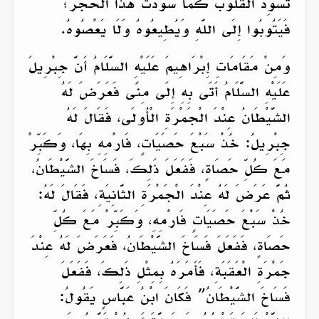
تُسَوِّدُ الْقُلُوبَ كَمَا سَوَّدَتْ هَذَا الْحَجَرَ؛
فَيَتُوبُوا إِلَى اللَّهِ وَيُطِيعُوهُ وَلَا يَعْصُوهُ.
وَمِنْ مَقَامَاتِ إِبْرَاهِيمَ عَلَيْهِ السَّلَامُ أَنَّ جِبْرِيلَ
عَلَيْهِ السَّلَامُ أَتَى بِهِ إِلَى مِنًى فَعَرَضَ لَهُ
الشَّيْطَانُ عِنْدَ الْجَمْرَةِ الْأُولَى، فَقَالَ لَهُ
جِبْرِيلُ: خُذْ سَبْعَ حَصَيَاتٍ، فَارْمِهِ بِهَا، وَكَبِّرْ
مَعَ كُلِّ حَصَاةٍ، فَفَعَلَ ذَلِكَ، فَسَاخَ الشَّيْطَانُ،
ثُمَّ عَرَضَ لَهُ عِنْدَ الْجَمْرَةِ الثَّانِيَةِ، فَقَالَ لَهُ:
خُذْ سَبْعَ حَصَيَاتٍ فَارْمِهِ، وَكَبِّرْ مَعَ كُلِّ
حَصَاةٍ، فَفَعَلَ فَسَاخَ الشَّيْطَانُ، فَعَرَضَ لَهُ عِنْدَ
جَمْرَةِ الْعَقَبَةِ، فَأَمَرَهُ بِمِثْلِ ذَلِكَ، فَفَعَلَ
فَسَاخَ الشَّيْطَانُ” فَكَانَ ابْنُ عَبَّاسٍ يَقُولُ: