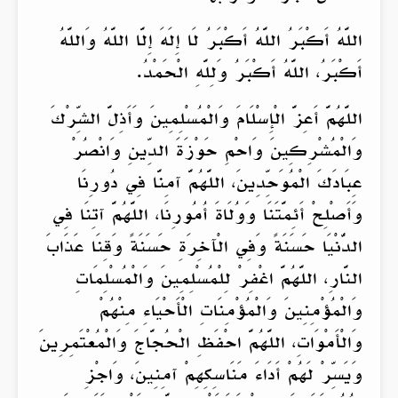
اللَّهُ أَكْبَرُ اللَّهُ أَكْبَرُ لَا إِلَهَ إِلَّا اللَّهُ وَاللَّهُ
أَكْبَرُ، اللَّهُ أَكْبَرُ وَلِلَّهِ الْحَمْدُ.
اللَّهُمَّ أَعِزَّ الْإِسْلَامَ وَالْمُسْلِمِينَ وَأَذِلَّ الشِّرْكَ
وَالْمُشْرِكِينَ وَاحْمِ حَوْزَةَ الدِّينِ وَانْصُرْ
عِبَادَكَ الْمُوَحِّدِينَ، اللَّهُمَّ آمِنَّا فِي دُورِنَا
وَأَصْلِحْ أَئِمَّتَنَا وَوُلَاةَ أُمُورِنَا، اللَّهُمَّ آتِنَا فِي
الدُّنْيَا حَسَنَةً وَفِي الْآخِرَةِ حَسَنَةً وَقِنَا عَذَابَ
النَّارِ، اللَّهُمَّ اغْفِرْ لِلْمُسْلِمِينَ وَالْمُسْلِمَاتِ
وَالْمُؤْمِنِينَ وَالْمُؤْمِنَاتِ الْأَحْيَاءِ مِنْهُمْ
وَالْأَمْوَاتِ، اللَّهُمَّ احْفَظِ الْحُجَّاجَ وَالْمُعْتَمِرِينَ
وَيَسِّرْ لَهُمْ أَدَاءَ مَنَاسِكِهِمْ آمِنِينَ، وَاجْزِ