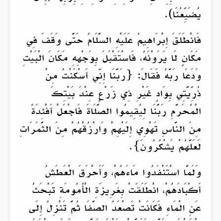
يُضَيِّعُنَا).
فَانْطَلَقَ إِبْرَاهِيمُ عَلَيْهِ السَّلَامُ حَتَّى وَقَفَ فِي
مَكَانٍ لَا يَرَوْنَهُ، فَاسْتَقْبَلَ بِوَجْهِهِ مَكَانَ الْبَيْتِ
وَدَعَا رَبَّهُ فَقَالَ: {رَبَّنَا إِنِّي أَسْكَنْتُ مِنْ
ذُرِّيَّتِي بِوَادٍ غَيْرِ ذِي زَرْعٍ عِنْدَ بَيْتِكَ
الْمُحَرَّمِ رَبَّنَا لِيُقِيمُوا الصَّلَاةَ فَاجْعَلْ أَفْئِدَةً
مِنَ النَّاسِ تَهْوِي إِلَيْهِمْ وَارْزُقْهُمْ مِنَ الثَّمَرَاتِ
لَعَلَّهُمْ يَشْكُرُونَ}.
وَلَمَّا اسْتَنْفَدُوا مَاءَهُمْ، وَأَحْرَقَ الْعَطَشُ
أَكْبَادَهُمْ، انْطَلَقَتْ بِغَرِيزَةِ الْأُمُومَةِ تَبْحَثُ
عَنِ الْمَاءِ فَكَانَتْ تَصْعَدُ الصَّفَا ثُمَّ تَنْزِلُ إِلَى