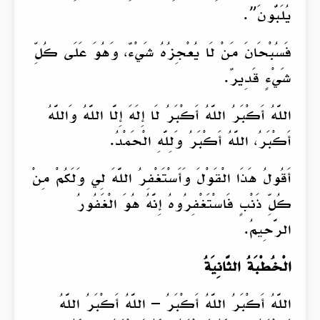
يُلَبُّونَ”.
فَسُبْحَانَ مَنْ لَا يُعْجِزُهُ شَيْءٌ، وَهُوَ عَلَى كُلِّ
شَيْءٍ قَدِيرٌ.
اللَّهُ أَكْبَرُ اللَّهُ أَكْبَرُ لَا إِلَهَ إِلَّا اللَّهُ وَاللَّهُ
أَكْبَرُ، اللَّهُ أَكْبَرُ وَلِلَّهِ الْحَمْدُ.
أَقُولُ هَذَا الْقَوْلَ وَأَسْتَغْفِرُ اللَّهَ لِي وَلَكُمْ مِنْ
كُلِّ ذَنْبٍ فَاسْتَغْفِرُوهُ إِنَّهُ هُوَ الْغَفُورُ
الرَّحِيمُ.
الْخُطْبَةُ الثَّانِيَةُ
اللَّهُ أَكْبَرُ اللَّهُ أَكْبَرُ – اللَّهُ أَكْبَرُ اللَّهُ