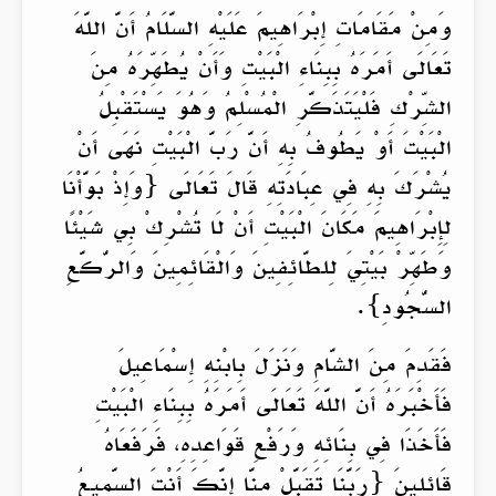
وَمِنْ مَقَامَاتِ إِبْرَاهِيمَ عَلَيْهِ السَّلَامُ أَنَّ اللَّهَ
تَعَالَى أَمَرَهُ بِبِنَاءِ الْبَيْتِ وَأَنْ يُطَهِّرَهُ مِنَ
الشِّرْكِ فَلْيَتَذَكَّرِ الْمُسْلِمُ وَهُوَ يَسْتَقْبِلُ
الْبَيْتَ أَوْ يَطُوفُ بِهِ أَنَّ رَبَّ الْبَيْتِ نَهَى أَنْ
يُشْرَكَ بِهِ فِي عِبَادَتِهِ قَالَ تَعَالَى {وَإِذْ بَوَّأْنَا
لِإِبْرَاهِيمَ مَكَانَ الْبَيْتِ أَنْ لَا تُشْرِكْ بِي شَيْئًا
وَطَهِّرْ بَيْتِيَ لِلطَّائِفِينَ وَالْقَائِمِينَ وَالرُّكَّعِ
السُّجُودِ}.
فَقَدِمَ مِنَ الشَّامِ وَنَزَلَ بِابْنِهِ إِسْمَاعِيلَ
فَأَخْبَرَهُ أَنَّ اللَّهَ تَعَالَى أَمَرَهُ بِبِنَاءِ الْبَيْتِ
فَأَخَذَا فِي بِنَائِهِ وَرَفْعِ قَوَاعِدِهِ، فَرَفَعَاهُ
قَائِلِينَ {رَبَّنَا تَقَبَّلْ مِنَّا إِنَّكَ أَنْتَ السَّمِيعُ