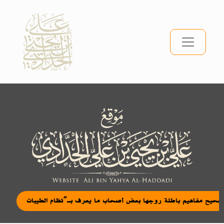
|
تصحيح مفاهيم باطلة روجها بعض أصحاب ما يعرف بـ”نظام الطيبات”