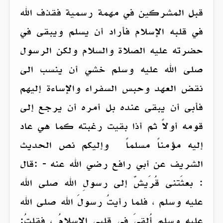
قبل المشركين في مهمة رسمية فقذف الله
في قلبه الإسلام فأراد أن يسلم ويبقى في
حضرته عليه الصلاة والسلام ولكن الرسول
صلى الله عليه وسلم خشي أن ينسب الى
نقض العهد وحبس السفراء والإساءة إليهم
فأبى أن يبقى عنده بل أمره أن يرجع إلى
قومه أولاً ثم أذا بقيت رغبته كما هي عاد
إليه مؤمناً مسلماً وإليكم نص الحديث
الشريف عن أبي رافع رضي الله عنه - :قال
: بعثَتنى قُرَيشٌ إلى رسولِ الله صلى الله
عليه وسلم ، فلما رأيتُ رسولَ الله صلى الله
عليه وسلم أُلقِيَ في قلبي الإسلامُ ، فقلتُ: