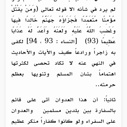
لم يرد في شأنه الا قوله تعالى (وَمَنْ يَقْتُلْ
مُؤْمِنًا مُتَعَمِّدًا فَجَزَاؤُهُ جَهَنَّمُ خَالِدًا فِيهَا
وَغَضِبَ اللَّهُ عَلَيْهِ وَلَعَنَهُ وَأَعَدَّ لَهُ عَذَابًا
عَظِيمًا (93) [النساء : 93 ، 94] لكفى
به زاجراً ورادعاً كيف والأيات والأحاديث
في النهي عنه لا تكاد تحصى لكثرتها
اهتماماً بشان المسلم وتنويها بعظم
حرمته..
ثانياً: أن هذا العدوان أتى على قائم
بالسفارة بين بلدين مسلمين والعدوان
على السفراء ولو كانوا كفاراً منكر عظيم