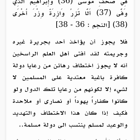
فِي صُحُفِ مُوسَى (36) وَإِبْرَاهِيمَ الَّذِي
وَفَّى (37) أَلَّا تَزِرُ وَازِرَةٌ وِزْرَ أُخْرَى
(38) [النجم : 36 - 38]
فلا يجوز أن يؤاخذ أحد بجريرة غيره
وجريمته لقد أفتى أهل العلم الراسخين
أنه لا يجوز اختطاف رهائن من رعايا دولة
كافرة باغية معتدية على المسلمين لا
لشيء إلا لكونهم من رعايا تلك الدول ولو
كانوا كفاراً يهوداً أو نصارى أو ملاحدة
فكيف إذا كان هذا الاختطاف والتهديد
والوعيد لمسلم ينتسب الى دولة مسلمة..