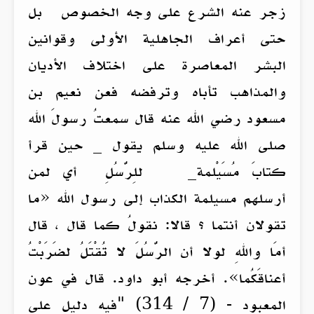
زجر عنه الشرع على وجه الخصوص بل
حتى أعراف الجاهلية الأولى وقوانين
البشر المعاصرة على اختلاف الأديان
والمذاهب تأباه وترفضه فعن نعيم بن
مسعود رضي الله عنه قال سمعتُ رسولَ الله
صلى الله عليه وسلم يقول _ حين قرأ
كتابَ مُسَيْلمة_ للِرُّسُلِ أي لمن
أرسلهم مسيلمة الكذاب إلى رسول الله «ما
تقولان أنتما ؟ قالا: نقولُ كما قال ، قال
أمَا واللهِ لولا أن الرُّسُلَ لا تُقْتَلُ لضَرَبْتُ
أعناقَكُما». أخرجه أبو داود. قال في عون
المعبود - (7 / 314) "فيه دليل على