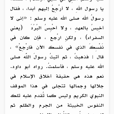
يا رسول اللهِ ، لا أرْجِعُ إليهم أبدا، ، فقال
رسولُ الله صلى الله عليه وسلم : «إنى لا
أخِيسُ بالعهدِ ، ولا أحْبِسُ البُرُدَ (يعني
السفراء) ، ولكنِ ارْجع ، فإن كان في
نَفْسِكَ الذي في نفسك الآن فارْجِعْ» ،
قال : فذهبتُ ، ثم أتيتُ رسولَ اللَّه صلى
الله عليه وسلم ، فأسلمتُ. رواه أبو داود.
نعم هذه هي حقيقة أخلاق الإسلام في
جلالها وجمالها تتجلى في هذا الموقف
النبوي الكريم وليس كما تُقدم عليه تلك
النفوس الخبيثة من الجرم والظلم ثم