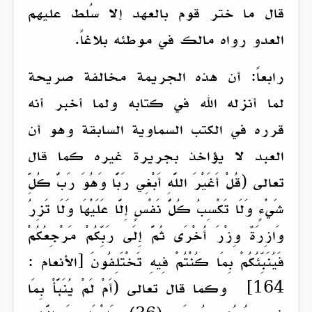
قال ما ختر قوم بالعهد إلا سُلط عليهم
العدو رواه مالك في موطئه بلاغاً.
رابعاً: أن هذه الجريمة مخالفة صريحة
لما أنزله الله في كتابه ولما أخبر أنه
قرره في الكتب السماوية السابقة وهو أن
العبد لا يؤاخذ بجريرة غيره كما قال
تعالى (قُلْ أَغَيْرَ اللَّهِ أَبْغِي رَبًّا وَهُوَ رَبُّ كُلِّ
شَيْءٍ وَلَا تَكْسِبُ كُلُّ نَفْسٍ إِلَّا عَلَيْهَا وَلَا تَزِرُ
وَازِرَةٌ وِزْرَ أُخْرَى ثُمَّ إِلَى رَبِّكُمْ مَرْجِعُكُمْ
فَيُنَبِّئُكُمْ بِمَا كُنْتُمْ فِيهِ تَخْتَلِفُونَ [الأنعام :
164] وكما قال تعالى (أَمْ لَمْ يُنَبَّأْ بِمَا