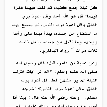
كل ليلة جمع كفيه، ثم نفث فيهما فقرأ
فيهما: قل هو الله أحد وقل أعوذ برب
الفلق وقل أعوذ برب الناس، ثم يمسح بهما
ما استطاع من جسده، يبدأ بهما على رأسه
ووجهه وما أقبل من جسده يفعل ذلك
ثلاث مرات ” رواه البخاري.
وعن عقبة بن عامر، قال: قال رسول الله
صلى الله عليه وسلم: «ألم تر آيات أنزلت
الليلة لم ير مثلهن قط، قل أعوذ برب
الفلق، وقل أعوذ برب الناس» أخرجه
مسلم. وعنه رضي الله عنه قال : بينا أنا
أسير مع رسول الله صلى الله عليه وسلم