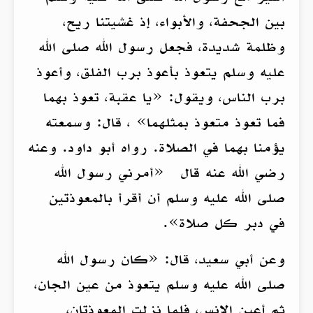
بين الجحفة، والأبواء، إذ غشيتنا ريح،
وظلمة شديدة، فجعل رسول الله صلى الله
عليه وسلم يتعوذ بأعوذ برب الفلق، وأعوذ
برب الناس، ويقول: «يا عقبة، تعوذ بهما
فما تعوذ متعوذ بمثلهما» ، قال: وسمعته
يؤمنا بهما في الصلاة. رواه أبو داود. وعنه
رضي الله عنه قال «أمرني رسول الله
صلى الله عليه وسلم أن أقرأ بالمعوذتين
في دبر كل صلاة».
وعن أبي سعيد، قال: «كان رسول الله
صلى الله عليه وسلم يتعوذ من عين الجان،
ثم أعين الإنس، فلما نزلت المعوذتان،