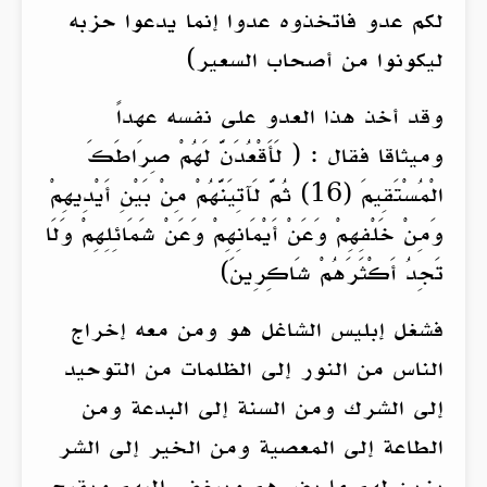
لكم عدو فاتخذوه عدوا إنما يدعوا حزبه
ليكونوا من أصحاب السعير)
وقد أخذ هذا العدو على نفسه عهداً
وميثاقا فقال : ( لَأَقْعُدَنَّ لَهُمْ صِرَاطَكَ
الْمُسْتَقِيمَ (16) ثُمَّ لَآتِيَنَّهُمْ مِنْ بَيْنِ أَيْدِيهِمْ
وَمِنْ خَلْفِهِمْ وَعَنْ أَيْمَانِهِمْ وَعَنْ شَمَائِلِهِمْ وَلَا
تَجِدُ أَكْثَرَهُمْ شَاكِرِينَ)
فشغل إبليس الشاغل هو ومن معه إخراج
الناس من النور إلى الظلمات من التوحيد
إلى الشرك ومن السنة إلى البدعة ومن
الطاعة إلى المعصية ومن الخير إلى الشر
يزين لهم ما يضرهم ويبغض إليهم ويقبح