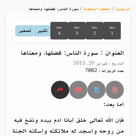
الرئيسية
/
الخطب المكتوبة
/
سورة الناس: فضلها، ومعناها
خط
خط
خط
خط
تكبير
تصغير
4
3
2
1
العنوان : سورة الناس: فضلها، ومعناها
التاريخ : فبراير 20, 2015
عدد الزيارات : 7862
أما بعد:
فإن الله تعالى خلق أبانا آدم بيده ونفخ فيه
من روحه وأسجد له ملائكته وأسكنه الجنة