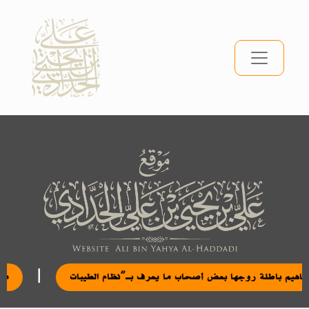
تصحيح مفاهيم باطلة روجها بعض أصحاب ما يعرف بـ”نظام الطيبات”