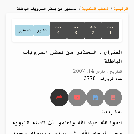
الرئيسية
/
الخطب المكتوبة
/
التحذير من بعض المرويات الباطلة
خط
خط
خط
خط
تكبير
تصغير
4
3
2
1
العنوان : التحذير من بعض المرويات
الباطلة
التاريخ : مارس 14, 2007
عدد الزيارات : 3778
أما بعد:
اتقوا الله عباد الله واعلموا أن السنة النبوية
وحي أوحاه الله إلى عبده ورسوله محمد