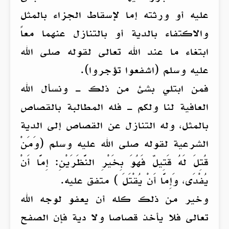
عليه أو ورثته إما لإسقاط الجزاء بالمثل
والاكتفاء بالدية أو بالتنازل عنهما معاً
ابتغاء ما عند الله تعالى لقوله صلى الله
عليه وسلم (اشفعوا تؤجروا).
فمن ابتلي بشئ من ذلك ـ ونسأل الله
العافية لنا ولكم ـ فله المطالبة بالقصاص
بالمثل، وله التنازل عن القصاص إلى الدية
الشرعية لقوله صلى الله عليه وسلم (وَمَنْ
قُتِلَ لَهُ قَتِيلٌ فَهُوَ بِخَيْرِ النَّظَرَيْنِ: إِمَّا أَنْ
يُفْدَى، وَإِمَّا أَنْ يُقْتَلَ ) متفق عليه.
وخير من ذلك كله أن يعفو لوجه الله
تعالى فلا يأخذ قصاصا ولا دية فإن الصفح