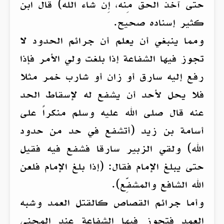
حَتَّى آخُذَ الْحَقَّ مِنْهُ، إِنْ شَاءَ اللَّهُ) قال ابن
كثير إسناده صحيح.
ومما ينبغي أن يعلم أن جرائم الحدود لا
تجوز فيها الشفاعة إذا بلغت ولي الأمر فإذا
رفع إليه سارق أو زان أو شارب خمر مثلا
فلا يحل لأحد أن يشفع له لإسقاط الحد
عنه قال صلى الله عليه وسلم منكراً على
أسامة بن زيد (أتشفع في حد من حدود
الله) ولقي الزبير سارقا فشفع فيه فقيل
حتى يبلغ الإمام فقال: (إذا بلغ الإمام فلعن
الله الشافع والمشفِّع).
وأما جرائم القصاص كالقتل العمد وشبه
العمد فتجوز فيها الشفاعة عند المجنى