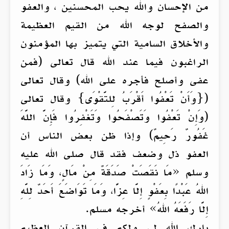
من الإحسان والله يحب المحسنين ، والعفو
والصفح لوجه الله من القيم العظيمة
والأخلاق السامية التي يتميز بها المؤمنون
الراغبون فيما عند الله قال تعالى (فمن
عفى وأصلح فأجره على الله) وقال تعالى
({وَأَنْ تَعْفُوا أَقْرَبُ لِلتَّقْوَى} وقال تعالى
(وَإِنْ تَعْفُوا وَتَصْفَحُوا وَتَغْفِرُوا فَإِنَّ اللَّهَ
غَفُورٌ رَحِيمٌ) وإذا ظن بعض الناس أن
العفو ذل وضعف فقد قال صلى الله عليه
وسلم «مَا نَقَصَتْ صَدَقَةٌ مِنْ مَالٍ، وَمَا زَادَ
اللهُ عَبْدًا بِعَفْوٍ إِلَّا عِزًّا، وَمَا تَوَاضَعَ أَحَدٌ لِلَّهِ
إِلَّا رَفَعَهُ اللهُ» أخرجه مسلم.
بارك الله لي ولكم في القرآن العظيم