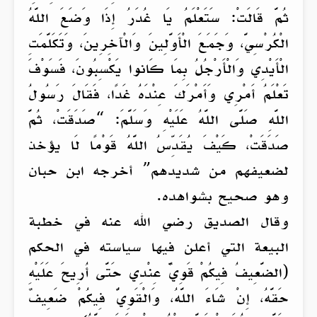
ثُمَّ قَالَتْ: سَتَعْلَمُ يَا غُدَرُ إِذَا وَضَعَ اللَّهُ
الْكُرْسِيَّ، وَجَمَعَ الْأَوَّلِينَ وَالْآخِرِينَ، وَتَكَلَّمَتِ
الْأَيْدِي وَالْأَرْجُلُ بِمَا كَانوا يَكْسِبُونَ، فَسَوْفَ
تَعْلَمُ أَمْرِي وَأَمْرَكَ عِنْدَهُ غَدًا، فَقَالَ رَسُولُ
اللَّهِ صَلَّى اللَّهُ عَلَيْهِ وَسَلَّمَ: “صَدَقَتْ، ثُمَّ
صَدَقَتْ، كَيْفَ يُقَدِّسُ اللَّهُ قَوْمًا لَا يؤخذ
لضعيفهم من شديدهم” أخرجه ابن حبان
وهو صحيح بشواهده.
وقال الصديق رضي الله عنه في خطبة
البيعة التي أعلن فيها سياسته في الحكم
(الضَّعِيفُ فِيكُمْ قَوِيٌّ عِنْدِي حَتَّى أُرِيحَ عَلَيْهِ
حَقَّهُ، إِنْ شَاءَ اللَّهُ، وَالْقَوِيُّ فِيكُمْ ضَعِيفٌ