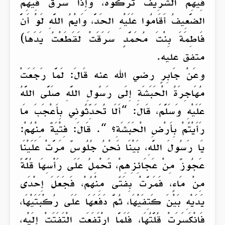
فِيهِمُ الشَّرِيفُ تَرَكُوهُ، وَإِذَا سَرَقَ فِيهِمُ
الضَّعِيفُ أَقَامُوا عَلَيْهِ الحَدَّ، وَايْمُ اللَّهِ لَوْ أَنَّ
فَاطِمَةَ بِنْتَ مُحَمَّدٍ سَرَقَتْ لَقَطَعْتُ يَدَهَا)
متفق عليه.
وعَنْ جَابِرٍ رضي الله عنه قَالَ: لَمَّا رَجَعَتْ
مُهَاجِرَةُ الْحَبَشَةِ إِلَى رَسُولِ اللَّهِ صَلَّى اللَّهُ
عَلَيْهِ وَسَلَّمَ، قَالَ: “أَلَا تُحَدِّثُونِي بِأَعْجَبَ مَا
رَأَيْتُمْ بِأَرْضِ الْحَبَشَةِ؟ “. قَالَ: فِتْيَةٌ مِنْهُمْ:
يَا رَسُولَ اللَّهِ، بَيْنَا نَحْنُ جُلُوسٌ مَرَّتْ عَلَيْنَا
عَجُوزٌ مِنْ عَجَائِزِهِمْ، تَحْمِلُ عَلَى رَأْسِهَا قُلَّةً
مِنْ مَاءٍ، فَمَرَّتْ بِفَتًى مِنْهُمْ، فَجَعَلَ إِحْدَى
يَدَيْهِ بَيْنَ كَتِفَيْهَا، ثُمَّ دَفَعَهَا عَلَى رُكْبَتَيْهَا،
فَانْكَسَرَتْ قُلَّتُهَا، فَلَمَّا ارْتَفَعَتِ الْتَفَتَتْ إِلَيْهِ،