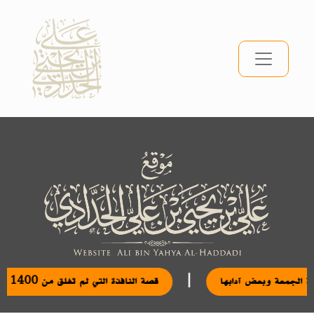
|
مكانة الجمعة وبعض آدابها
قصة النافذة التي لم تغلق من 1400 عام: خيال لا حقيقة