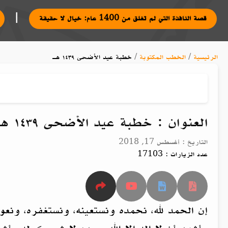
|
آدابها
قصة النافذة التي لم تغلق من 1400 عام: خيال لا حقيقة
الرئيسية
/
الخطب المكتوبة
/
خطبة عيد الأضحى ١٤٣٩ هـ
العنوان : خطبة عيد الأضحى ١٤٣٩ هـ
التاريخ : أغسطس 17, 2018
عدد الزيارات : 17103
إن الحمد لله، نحمده ونستعينه، ونستغفره، ونعوذ