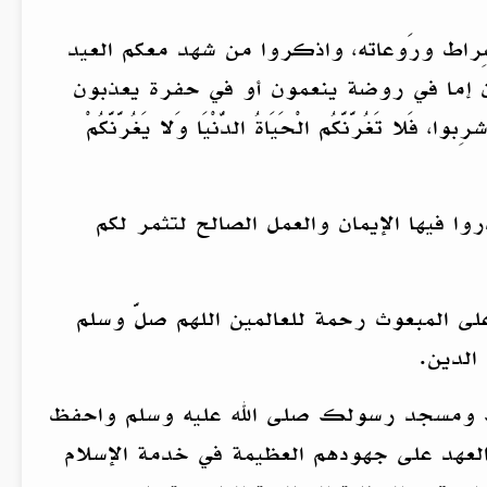
الصِراط ورَوعاته، واذكروا من شهد معكم العيد
ن إما في روضة ينعمون أو في حفرة يعذبون
ّنَّكُم الْحَيَاةُ الدُّنْيَا وَلا يَغُرَّنَّكُمْ
وا فيها الإيمان والعمل الصالح لتثمر لكم
على المبعوث رحمة للعالمين اللهم صلَّ وسلم
الدين.
تك ومسجد رسولك صلى الله عليه وسلم واحفظ
العهد على جهودهم العظيمة في خدمة الإسلام