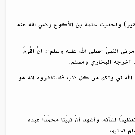
قير) ولحديث سلمة بن الأكوع رضي الله عنه
 النبيُّ -صلى الله عليه وسلم-: أنْ أقُومَ
دنا» . أخرجه البخاري ومسلم.
 الله لي ولكم من كل ذنب فاستغفروه انه هو
ظيمًا لشَأنه، وأشهد أنَّ نبيَّنا محمّدًا عبده
م تسليما