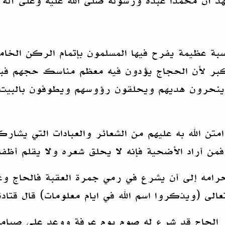
شهد أن محمدا عبده ورسوله صلى الله عليه وعلى آله 
مناسبة عظيمة يفرح فيها المسلمون بإتمام الركن الخ
لأكبر لأن الحجاج يؤدون فيه معظم مناسك حجهم فبع
وينحرون هديهم ويحلقون رؤوسهم ويطوفون بالبيت 
متن الله به عليهم من الشعائر والعبادات التي يشا
من أراد الأضحية فإنه لا يحلق شعره ولا يقلم أظف
رامه إلى أن يشرع في رمي جمرة العقبة فالحاج وغي
لى (ويذكروا اسم الله في ايام معلومات) قال قتادة 
الحاج قد شرع له صوم يوم عرفة ووعد على صيامه إيا