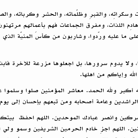
لمَوت وسكراتِه، والقبرِ وظلُماته، والحشر وكرباته، و
دِم اللذات، ومفرق الجماعات فهم بأعمالهم مرتهنو
ليه ورّدوا، وشاربون من كأسَ المنيّة الذي شرِبوا، فَلا تَغُرَ
، ولا يدوم سرورها، بل اجعلوها مزرعة للآخرة فابذر
له وإياكم من اهلها.
 الله أكبر ولله الحمد. معاشر المؤمنين صلوا وسلموا 
اشدين وعامة أصحابه ومن تبعهم بإحسان إلى يوم 
المشركين وانصر عبادك الموحدين. اللهم احفظ بي
ين. اللهم اجزِ خادم الحرمين الشريفين وسمو ولي 