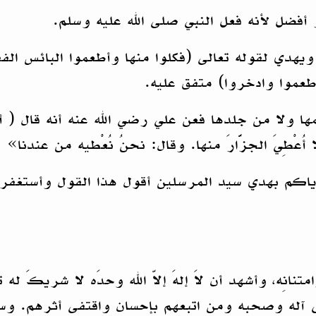
 أفضل لأنه فعل النبي صلى الله عليه وسلم.
هدي لقوله تعالى (فكلوا منها وأطعموا البائس الف
طعموا وادخروا) متفق عليه.
ولا من جلدها فعن علي رضي الله عنه أنه قال ( أمرني
ها، ولا أُعْطِيَ الجزَّارَ منها. وقال: نحنُ نُعْطيه من عن
إياكم بهدي سيد المرسلين أقول هذا القول وأستغفر
متنانِه، وأشهد أن لاَ إلهَ إلاّ الله وحدَه لا شريكَ له تع
 آله وصحبه ومن اتبعهم بإحسان واقتفى أثرهم. وسل