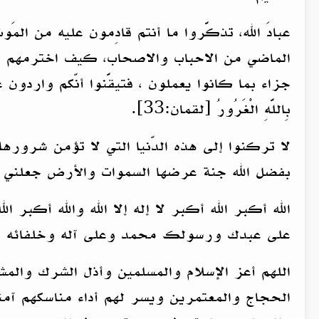
عبادَ الله، تذكَّروا ما أنتم قادِمون عليه من ا
الماضي من الاحباب والاصحاب، كيف اخترمهم ها
جزاء بما كانوا يعملون ، فتيقَّنوا أنّكم واردون على ما ع
بِاللَّهِ الْغَرُورُ [لقمان:33].
لا تركنوا إلى هذه الدّنيا التي لا تؤمن شرورها
بفضل الله جنة عرضها السموات والأرض جعلني ال
الله أكبر الله أكبر لا إله إلا الله والله أكبر
على عبدك ورسولك محمد وعلى آله وخلفائه الر
اللهم أعز الإسلام والمسلمين وأذل الشرك و
الحجاج والمعتمرين ويسر لهم أداء مناسكهم آمن