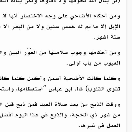
(لن ينال اللهَ لحومُها ولا دماؤها ولكن يناله ال
ومن أحكام الأضاحي على وجه الاختصار أنها لا تك
الإبل إلا ما تم له خمس سنين ولا من البقر الا 
ستة أشهر.
ومن أحكامها وجوب سلامتها من العَوَر البين و
العيوب من باب أولى.
وكلما كانت الأضحية أسمن وأكمل كلما كانت أك
تقوى القلوب) قال ابن عباس “استعظامها، واستحس
ووقت الذبح من بعد صلاة العيد فمن ذبح قبل ا
من شهر ذي الحجة. والذبح في هذا اليوم أفضل ل
العمل في غيرها.