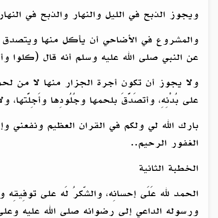
ويجوز الذبح في الليل والنهار والذبح في النهار
والمشروع في الأضاحي أن يأكل منها ويتصدق وي
عن النبي صلى الله عليه وسلم أنه قال (كلوا وأ
ولا يجوز أن تكون أجرة الجزار منها لا من لحمها 
على بُدْنِهِ، وأتصَدَّقَ بلحمها وجُلُودِها وأَجِلَّت
بارك الله لي ولكم في القران العظيم ونفعني و
الغفور الرحيم..
الخطبة الثانية
الحمد لله عَلَى إحسانِه، والشّكرُ لَه على توفِيقِه وا
ورسوله الداعي إلى رضوانه صلى الله عليه وعلى