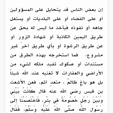
إن بعض الناس قد يتحايل على المسؤولين
أو على القضاء أو على البلديات أو يستغل
جاهه أو نفوذه فيأخذ ما ليس له بحق عن
طريق اليمين الكاذبة أو شهادة الزور أو
عن طريق الرشوة أو بأي طريق آخرَ غيرِ
مشروع، فما استخرجه بهذه الطرق من
مستندات أو صكوك تفيد ملكه لشيء من
الأراضي والعقارات لا تغنيه عند الله شيئاً
بل هو باغٍ ظالمٌ ، متعدٍ آثم. فعن الأشعث
بن قيس رضي الله عنه قال كَانَتْ بَيْنِي
وَبَيْنَ رَجُلٍ خُصُومَةٌ فِي بِئْرٍ، فَاخْتَصَمْنَا إِلَى
رَسُولِ اللَّهِ صَلَّى اللهُ عَلَيْهِ وَسَلَّمَ، فَقَالَ