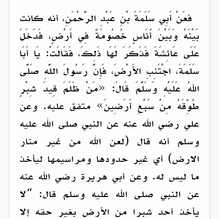
فعَنْ أَبِي سَلَمَةَ بْنِ عَبْدِ الرَّحْمَنِ، أنه كانت
بَيْنَهُ وَبَيْنَ أُنَاسٍ خُصُومَةٌ فِي أَرْضٍ، فَدَخَلَ
عَلَى عَائِشَةَ فَذَكَرَ لَهَا ذَلِكَ، فَقَالَتْ: يَا أَبَا
سَلَمَةَ، اجْتَنِبِ الأَرْضَ، فَإِنَّ رَسُولَ اللَّهِ صَلَّى
اللهُ عَلَيْهِ وَسَلَّمَ قَالَ: «مَنْ ظَلَمَ قِيدَ شِبْرٍ
طُوِّقَهُ مِنْ سَبْعِ أَرَضِينَ» متفق عليه. وعن
علي رضي الله عنه عن النبي صلى الله عليه
وسلم أنه قال (لعن الله من غير منار
الارض) أي غير حدودها ومراسيمها ليأخذ
ما ليس له. وعن أبي هريرة رضي الله عنه
عن النبي صلى الله عليه وسلم قال: “لا
يأخذ أحد شبرا من الأرض بغير حقه إلا