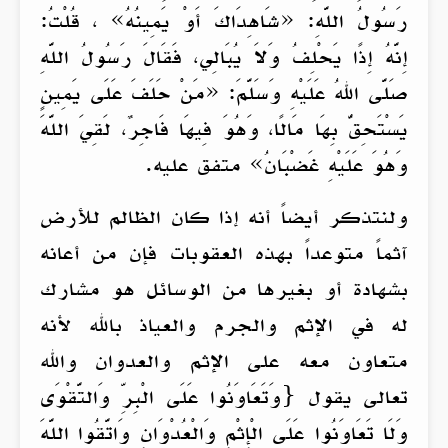
رَسُولُ اللَّهِ: «شَاهِدَاكَ أَوْ يَمِينُهُ» ، قُلْتُ:
إِنَّهُ إِذًا يَحْلِفُ وَلاَ يُبَالِي، فَقَالَ رَسُولُ اللَّهِ
صَلَّى اللهُ عَلَيْهِ وَسَلَّمَ: «مَنْ حَلَفَ عَلَى يَمِينٍ
يَسْتَحِقُّ بِهَا مَالًا، وَهُوَ فِيهَا فَاجِرٌ، لَقِيَ اللَّهَ
وَهُوَ عَلَيْهِ غَضْبَانُ» متفق عليه.
ولنتذكر أيضاً أنه إذا كان الظالم للأرض
آثماً متوعداً بهذه العقوبات فإن من أعانه
بشهادة أو بغيرها من الوسائل هو مشارك
له في الإثم والجرم والعياذ بالله لأنه
متعاون معه على الإثم والعدوان والله
تعالى يقول {وَتَعَاوَنُوا عَلَى الْبِرِّ وَالتَّقْوَى
وَلَا تَعَاوَنُوا عَلَى الْإِثْمِ وَالْعُدْوَانِ وَاتَّقُوا اللَّهَ