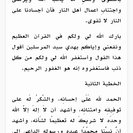
واجتنابِ اعمال أهل النار فأن أجسادنا على
النار لا تقوى.
بارك الله لي ولكم في القرآن العظيم
ونفعني وإياكم بهدي سيد المرسلين أقول
هذا القول وأستغفر الله لي ولكم من كل
ذنب فاستغفروه إنه هو الغفور الرحيم.
الخطبة الثانية
الحمد لله عَلَى إحسانِه، والشّكرُ لَه على
توفِيقِه وامتنانِه، وأشهد أن لاَ إلهَ إلاّ الله
وحدَه لا شريكَ له تعظيمًا لشَأنه، وأشهد
أنَّ نبيَّنا محمّدًا عبده ورسوله الداعي إلى