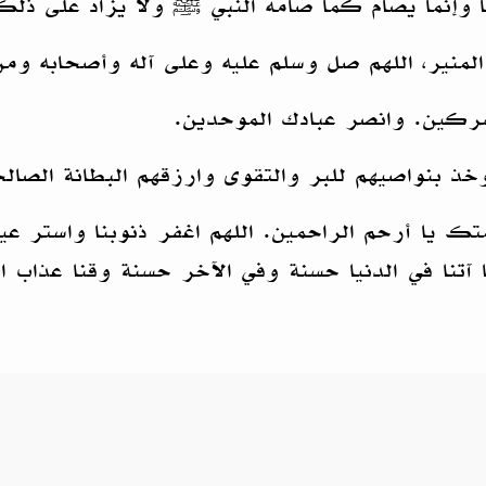
ماً وإنما يصام كما صامه النبي ﷺ ولا يزاد على ذلك
المنير، اللهم صل وسلم عليه وعلى آله وأصحابه ومن 
مشركين. وانصر عبادك الموحدين.
خذ بنواصيهم للبر والتقوى وارزقهم البطانة الصال
ك يا أرحم الراحمين. اللهم اغفر ذنوبنا واستر عي
 آتنا في الدنيا حسنة وفي الآخر حسنة وقنا عذاب