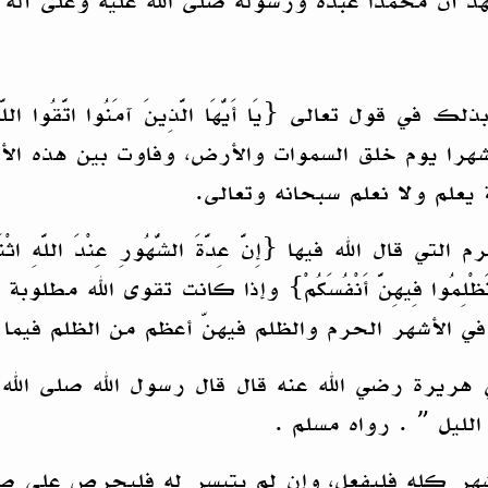
شهد أن محمدا عبده ورسوله صلى الله عليه وعلى آله 
لى {يَا أَيُّهَا الَّذِينَ آمَنُوا اتَّقُوا اللَّهَ حَقَّ تُقَ
شهرا يوم خلق السموات والأرض، وفاوت بين هذه الأش
يعلم ولا نعلم سبحانه وتعالى.
ه فيها {إِنَّ عِدَّةَ الشُّهُورِ عِنْدَ اللَّهِ اثْنَا عَشَرَ 
ْقَيِّمُ فَلَا تَظْلِمُوا فِيهِنَّ أَنْفُسَكُمْ} وإذا كانت تق
ا في الأشهر الحرم والظلم فيهنّ أعظم من الظلم فيم
هريرة رضي الله عنه قال قال رسول الله صلى الله
الليل ” . رواه مسلم .
لشهر كله فليفعل، وإن لم يتيسر له فليحرص على صيا