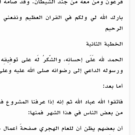
فرعون ومن معه من جند الشيطان. وقد صامه ال
بارك الله لي ولكم في القران العظيم ونفعني
الرحيم
الخطبة الثانية
الحمد لله عَلَى إحسانِه، والشّكرُ لَه على توفِيقِه 
ورسوله الداعي إلى رضوانه صلى الله عليه وعلى
أما بعد:
فاتقوا الله عباد الله ثم إنه إذا عرفنا المشر
من بعض الناس في هذا الشهر فمنها:
أن بعضهم يظن أن للعام الهجري صفحةَ أعمال ج