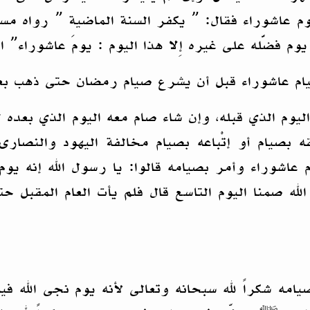
م عاشوراء فقال: ” يكفر السنة الماضية ” رواه مس
 يوم فضَّله على غيره إِلا هذا اليوم : يومَ عاشوراء”
ام عاشوراء قبل أن يشرع صيام رمضان حتى ذهب بعض
وم الذي قبله، وإن شاء صام معه اليوم الذي بعده ل
بصيام أو إتْباعه بصيام مخالفة اليهود والنصارى
عاشوراء وأمر بصيامه قالوا: يا رسول الله إنه يو
 الله صمنا اليوم التاسع قال فلم يأت العام المقبل 
امه شكراً لله سبحانه وتعالى لأنه يوم نجى الله 