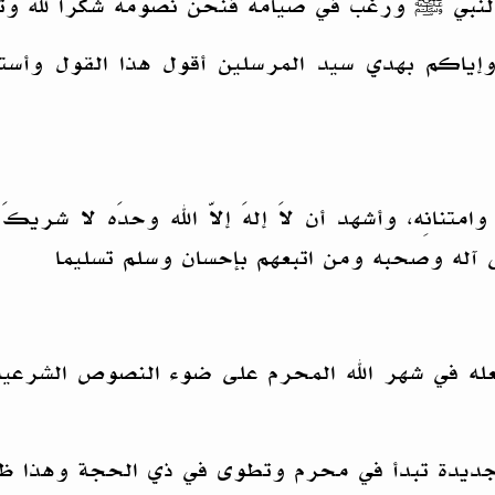
نبي ﷺ ورغّب في صيامه فنحن نصومه شكراً لله وتأ
 وإياكم بهدي سيد المرسلين أقول هذا القول وأست
وامتنانِه، وأشهد أن لاَ إلهَ إلاّ الله وحدَه لا شريكَ 
 آله وصحبه ومن اتبعهم بإحسان وسلم تسليما
وع فعله في شهر الله المحرم على ضوء النصوص الشرع
ديدة تبدأ في محرم وتطوى في ذي الحجة وهذا ظن ب