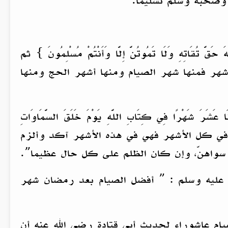
وصحبه وسلم تسليماً.
اتِهِ وَلَا تَمُوتُنَّ إِلَّا وَأَنْتُمْ مُسْلِمُونَ } ثم
هر فمنها شهر الصيام ومنها أشهر الحج ومنها
شَهْرًا فِي كِتَابِ اللَّهِ يَوْمَ خَلَقَ السَّمَاوَاتِ
وى الله مطلوبة في كل الأشهر فهي في هذه الأشهر آكد وألزم
ا سواهنّ، وإن كان الظلم على كل حال عظيما”.
 عليه وسلم : ” أفضل الصيام بعد رمضان شهر
م عاشوراء لحديث أبي قتادة رضي الله عنه أن