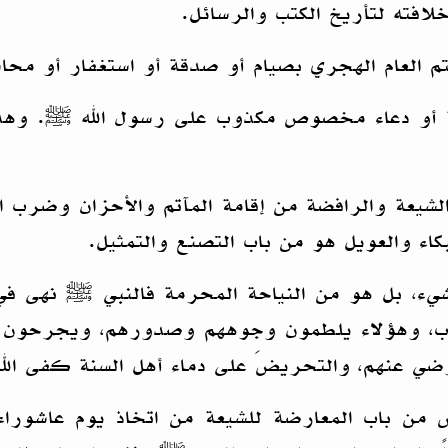
افته لتأريخ الكتب والرسائل.
م العام الهجري بصيام أو صدقة أو استغفار أو مح
نة أو دعاء مخصوص مكذوب على رسول الله ﷺ. وهذا
شيعة والرافضة من إقامة المآتم والأحزان وضرب ا
اء والعويل هو من باب التصنع والتمثيل.
شيء، بل هو من النياحة المحرمة فالنبي ﷺ نهى في 
ب، وهؤلاء يلطمون وجوههم وصدورهم، ويجرحون 
ي عنهم، والتحريضَ على دماء أهل السنة كفى الل
من باب المعارضة للشيعة من اتخاذ يوم عاشوراء