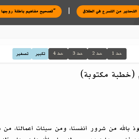
|
|
التحذير من التسرع في الطلاق
تصحيح مفاهيم باطلة روجها بعض أصحاب ما يعرف بـ”نظام الطيبات”
تكبير
تصغير
خط 1
خط 2
خط 3
خط 4
م (خطبة مكتوبة)
وذ بالله من شرور أنفسنا، ومن سيئات أعمالنا، من ي