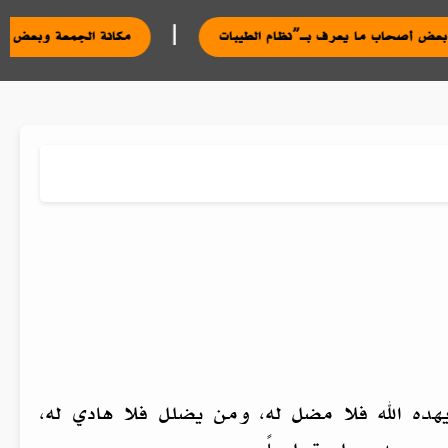
|
مكانة الجم
هده الله فلا مضل له، ومن يضلل فلا هادي له،