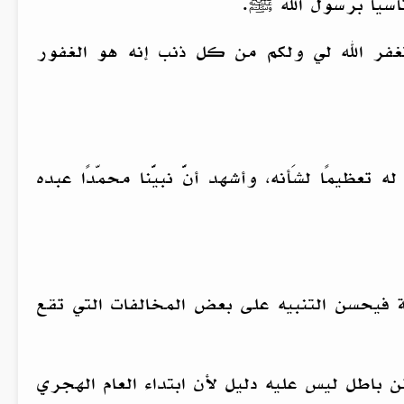
سياً برسول الله ﷺ.
غفر الله لي ولكم من كل ذنب إنه هو الغفور
له تعظيمًا لشَأنه، وأشهد أنَّ نبيَّنا محمّدًا عبده
ية فيحسن التنبيه على بعض المخالفات التي تقع
اطل ليس عليه دليل لأن ابتداء العام الهجري