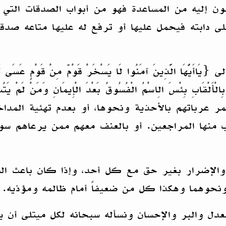
جون إليه من المساعدة فهو من أبواب الصدقات الت
ى دابته فيحمل عليها أو ترفع له عليها متاعه صد
َّذِينَ آمَنُوا لَا يَسْخَرْ قَوْمٌ مِنْ قَوْمٍ عَسَى أَنْ يَكُون
ابَزُوا بِالْأَلْقَابِ بِئْسَ الِاسْمُ الْفُسُوقُ بَعْدَ الْإِيمَانِ وَ
 عرباتهم بالأحذية ونحوها، أو بعدم تهئية المداخ
اطب منها المراجعين. أو بالعنف معهم ممن يرعاهم سو
 والإضرار بغير حق مع كل أحد، وإذا كان باعث ال
ونحوهما وهكذا كل من ضعيفاً أمام ظالمه ومؤذيه.
للعدل والبر والإحسان ونسأله سبحانه لكل ميتلى أن 