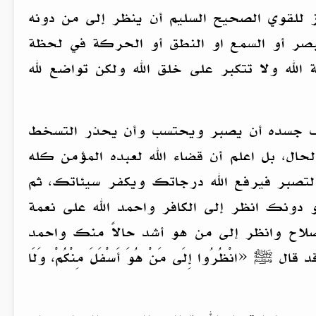
عِيفًا} فلا يجوز للقوي الصحيح السليم أن ينظر إلى من دونه
صر أو السمع او النطق أو الحركة في لحظة
له ولا تتكبر على خلق الله ولكن تواضع لله
ظائف جسده أن يصبر ويحتسب وأن يحذر التسخط
ال، بل اعلم أن قضاء الله لعبده المؤمن كله
لتصبر فيرفع الله درجاتك ويكفر سيئاتك، ثم
دونك انظر إلى الكافر واحمد الله على نعمة
الصلاح وانظر إلى من هو أشد حالاً منك واحمد
نْظُرُوا إِلَى مَنْ هُوَ أَسْفَلَ مِنْكُمْ، وَلَا