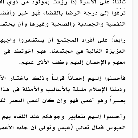
ثالثاً: على الأسرة إذا رزقت بمولود من ذوي ال
تَرَقّوا إلى درجة الرضا بالقضاء فهو خير وأف
النفسية والجسدية والصحية وغيرها وأن يحتسبوا
رابعاً: على أفراد المجتمع أن يستشعروا واج
العزيزة الغالية في مجتمعنا. فهم أخوتك في ا
معهم والإحسان إليهم وكف الأذى عنهم.
فأحسنوا إليهم إحساناً قولياً وذلك باختيار
وديننا الإسلام مليئة بالأساليب والأمثلة في ه
بصيراً وهو أعمى فهو وإن كان أعمى البصر لكنه 
وأحسنوا إليهم بتعابير وجوهكم عند اللقاء به
العبوس فقال تعالى (عبس وتولى أن جاءه الأعمى