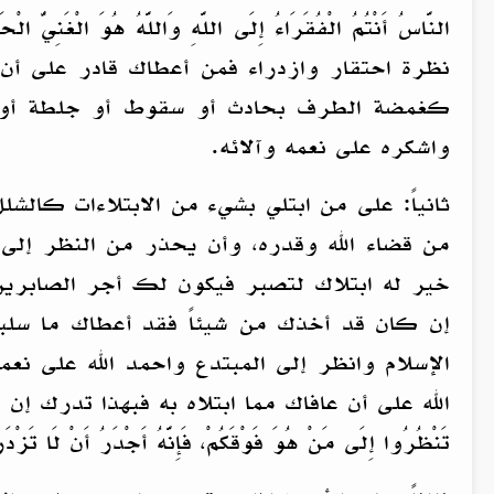
النَّاسُ أَنْتُمُ الْفُقَرَاءُ إِلَى اللَّهِ وَاللَّهُ هُ
نظرة احتقار وازدراء فمن أعطاك قادر على 
كغمضة الطرف بحادث أو سقوط أو جلطة أو غير 
واشكره على نعمه وآلائه.
ثانياً: على من ابتلي بشيء من الابتلاءات ك
من قضاء الله وقدره، وأن يحذر من النظر إلى 
خير له ابتلاك لتصبر فيكون لك أجر الصابرين
إن كان قد أخذك من شيئاً فقد أعطاك ما سلبه
الإسلام وانظر إلى المبتدع واحمد الله على نع
الله على أن عافاك مما ابتلاه به فبهذا تدرك إن شاء 
تَنْظُرُوا إِلَى مَنْ هُوَ فَوْقَكُمْ، فَإِنَّهُ أَجْدَرُ أَنْ لَا تَزْ