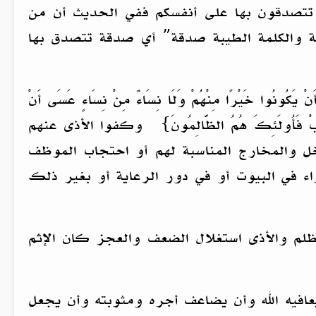
ي تتصدقون بها على أنفسكم ففي الحديث أن من
قة والكلمة الطيبة صدقة” أي صدقة تتصدق بها
ُوا خَيْرًا مِنْهُمْ وَلَا نِسَاءٌ مِنْ نِسَاءٍ عَسَى أَنْ
مَنْ لَمْ يَتُبْ فَأُولَئِكَ هُمُ الظَّالِمُونَ} وكفوا الأذى عنهم
ل والمخارج المناسبة لهم أو احتجاب الموظف
اء في البيوت أو في دور الرعاية أو بغير ذلك
ظلم والأذى استغلال الضعف والعجز كان الإثم
يعافيه الله وأن يضاعف أجره ومثوبته وأن يجعل