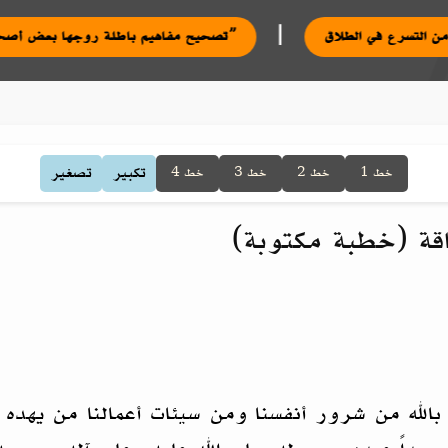
|
التحذير من التسرع في الطلاق
تصحيح مفاهيم باطلة روجها بعض أصحاب ما يعرف بـ”نظام الطيبات”
تكبير
تصغير
خط 1
خط 2
خط 3
خط 4
عاقة (خطبة مكتوبة)
بالله من شرور أنفسنا ومن سيئات أعمالنا من يهده 