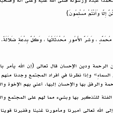
محمداً عبده ورسوله صلى الله عليه وعلى آله وصحبه 
ُنَّ إِلَّا وَأَنْتُمْ مُسْلِمُونَ}
حَمَّدٍ ، وَشَرَّ الأُمُورِ مُحْدَثَاتُهَا ، وَكُلَّ بِدْعَةٍ ضَلاَلَةٌ.
الرحمة ودين الإحسان قال تعالى (إن الله يأمر بال
 السماءِ» وإذا نظرنا في أفراد المجتمع وجدنا منه
مة والرفق بها والإحسان إليها. أعني بهم الإخوة وال
فئة للتذكير بها وبشيء مما لهم على المجتمع وال
 الله تعالى أميرنا ومأمورنا غنينا وفقيرنا قوينا و