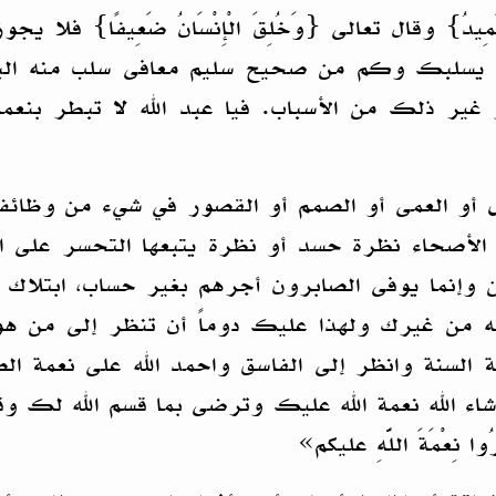
وَ الْغَنِيُّ الْحَمِيدُ} وقال تعالى {وَخُلِقَ الْإِنْسَانُ ضَ
أن يسلبك وكم من صحيح سليم معافى سلب منه الب
ذلك من الأسباب. فيا عبد الله لا تبطر بنعمة ال
الشلل أو العمى أو الصمم أو القصور في شيء من و
الأصحاء نظرة حسد أو نظرة يتبعها التحسر على الح
 وإنما يوفى الصابرون أجرهم بغير حساب، ابتلاك 
 من غيرك ولهذا عليك دوماً أن تنظر إلى من هو 
مة السنة وانظر إلى الفاسق واحمد الله على نعمة 
الله نعمة الله عليك وترضى بما قسم الله لك وقد قال ﷺ «ا
دَرُوا نِعْمَةَ اللَّهِ عليكم»