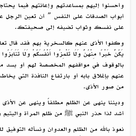
وأحسنوا إليهم بمساعدتهم وإعانتهم فيما يحتا
أبواب الصدقات على النفس ” أن تعين الرجل عل
على نفسك وثواب تضيفه إلى صحيفتك.
وكفوا الأذى عنهم كالسخرية بهم فقد قال تعالى {يَاأَيُّهَا ال
يَكُنَّ خَيْرًا مِنْهُنَّ وَلَا تَلْمِزُوا أَنْفُسَكُمْ وَلَا تَنَ
بالوقوف في مواقفهم المخصصة لهم أو بسد ممر
عنهم بإغلاق بابه أو بارتفاع النافذة التي يخ
من صور الأذى.
وديننا ينهى عن الظلم مطلقاً وينهى عن الأذى
أشد لذا حذر النبي ﷺ من ظلم المرأة واليتيم 
نعوذ بالله من الظلم والعدوان ونسأله التوفيق 