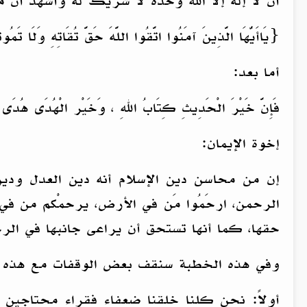
أن لا إله إلا الله وحده لا شريك له وأشهد أن 
{يَاأَيُّهَا الَّذِينَ آمَنُوا اتَّقُوا اللَّهَ حَقَّ تُقَاتِهِ وَلَا تَمُوت
أما بعد:
فَإِنَّ خَيْرَ الْحَدِيثِ كِتَابُ اللهِ ، وَخَيْر الْهُدَى هُدَى مُ
إخوة الإيمان:
إن من محاسن دين الإسلام أنه دين العدل ودين 
الرحمن، ارحَمُوا مَن في الأرض، يرحمْكم من في
حقها، كما أنها تستحق أن يراعى جانبها في الرح
وفي هذه الخطبة سنقف بعض الوقفات مع هذه ال
أولاً: نحن كلنا خلقنا ضعفاء فقراء محتاجين إلى