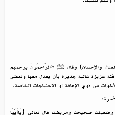
وسلم تسليماً.
عدل والإحسان) وقال ﷺ «الرَّاحِمُونَ يرحمهم
م فئة عزيزة غالية جديرة بأن يعدل معها وتعطى
أخوات من ذوي الإعاقة أو الاحتياجات الخاصة.
أسرة:
ضعيفنا صحيحنا ومريضنا قال تعالى {يَاأَيُّهَا