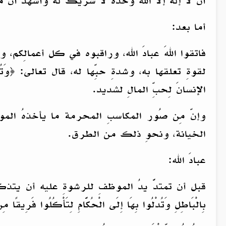
أن لا إله إلا الله وحده لا شريك له وأشهد أن 
أما بعد:
فاتقوا اللهَ عبادَ الله، وراقبوه في كل أعمالِكم، و
الإنسانَ لِحبِّ المالِ لشديد.
وإنّ مِن صُور المكاسبِ المحرمة ما يأخذهُ الم
الخيانة، ونحوِ ذلك من الطرق.
عبادَ الله:
قبل أن تمتدَّ يدُ الموظفِ للرشوةِ عليه أن يتذكرَ ما
بِالْبَاطِلِ وَتُدْلُوا بِهَا إِلَى الْحُكَّامِ لِتَأْكُلُوا فَرِي