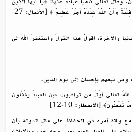
تعالى ناهياً عبادَه عنها: ﴿يَا أَيُّهَا الَّذِينَ
آمَنُوا لَا ‌تَخُونُوا اللَّهَ وَالرَّسُولَ ‌وَتَخُونُوا أَمَانَاتِكُمْ وَأَنْتُمْ تَعْلَمُونَ (٢٧) وَاعْلَمُوا أَنَّمَا أَمْوَالُكُمْ وَأَوْلَادُكُمْ فِتْنَةٌ وَأَنَّ اللَّهَ عِنْدَهُ أَجْرٌ عَظِيمٌ ﴾ [الأنفال: 27-
نيا والآخرة، أقولُ هذا القولَ وأستغفرُ اللهَ لي
 ومن تبعهم بإحسان إلى يوم الدين.
للهُ تعالى أوَّلَ من تراقبون، فإن العبادَ يغْفُلون
 مع ولاةِ أمره في الحفاظِ على مالِ الدولة بأن
اءِ على المالِ العام بغيرِ وجهِ حق، وبالإبلاغِ