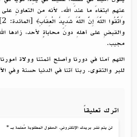
عنهم ابتغاءَ ما عندَ الله. لأنه من التعاونِ على البِرِّ و
وَ
والقبضِ على أهلهِ دونَ محاباةٍ لأحد، زادها اللهُ 
مجيب.
اللهم آمنا في دورنا وأصلح أئمتنا وولاة أمور
للبر والتقوى. ربنا آتنا في الدنيا حسنة وفي 
اترك تعليقاً
لن يتم نشر بريدك الإلكتروني. الحقول المطلوبة مُعلمة بـ *