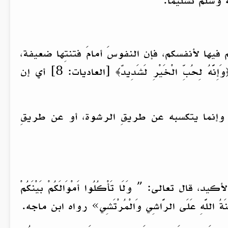
وسلم تسليماً.
كم فيها لأنفسكم، فإن النفوسَ أمامَ فتنتِها ضعيفة،
لقوةِ تعلقها به، وشدةِ حبِّها له، قال تعالى: ﴿وَتُحِبُّونَ الْمَالَ ‌حُبًّا ‌جَمًّا ﴾ [الفجر: 20] وقال تعالى ﴿وَإِنَّهُ ‌لِحُبِّ الْخَيْرِ لَشَدِيدٌ﴾ [العاديات: 8] أي إن
، وإنما يتكسبه عن طريقِ الرشوة، أو عن طريقِ
تعالى: ” وَلَا تَأْكُلُوا أَمْوَالَكُمْ بَيْنَكُمْ
 «لَعْنَةُ اللَّهِ عَلَى الرَّاشِي وَالْمُرْتَشِي» رواه ابن ماجه.