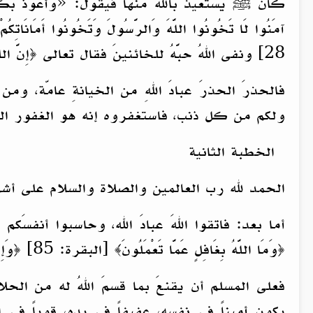
كان ﷺ يستعيذ بالله منها فيقول: «وأعوذُ بكَ مِن ‌ال
28] ونفى اللهُ حبَّهُ للخائنينَ فقال تعالى ﴿إِنَّ اللَّهَ لَا يُحِبُّ ‌الْخَائِنِينَ﴾
فالحذرَ الحذرَ عبادَ اللهِ من الخيانةِ عامّة، وم
ولكم من كل ذنب، فاستغفروه إنه هو الغفور ال
الخطبة الثانية
الحمد لله رب العالمين والصلاة والسلام على أش
أما بعد: فاتقوا اللهَ عبادَ الله، وحاسبوا أنفسَكم ع
﴿وَمَا ‌اللَّهُ ‌بِغَافِلٍ ‌عَمَّا تَعْمَلُونَ﴾ [البقرة: 85] ﴿وَإِنَّ عَلَيْكُمْ لَحَافِظِينَ (١٠) كِرَامًا ‌كَاتِبِينَ (١١) يَعْلَمُونَ مَا تَفْعَلُونَ﴾ [الانفطار: 10-12]
فعلى المسلم أن يقنعَ بما قسمَ اللهُ له من الحل
يكون أميناً في نفسِه، عفيفاً في يدِه، قوياً في 