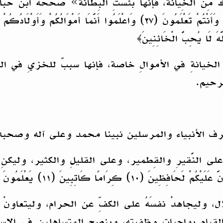
خِيانَة، فإنها بئسَتِ البِطَانَةُ» صححه ابن حبان. وقال 
ن الخيانةِ في الأموالِ خاصة، فإنها سببٌ للخزيِ في الد
رحيم.
رف الأنبياء والمرسلين نبينا محمد وعلى آله وصحبه
لى النَّقيرِ والقِطمير، وعلى القليلِ والكثير، وليكنِ ا
ال، وليجاهدْ نفسَهُ على الكفِّ عن الحرام، وليتعاونْ
القيامِ بواجبات وظفيته، وبنصحِ المتساهلين في الاستيل