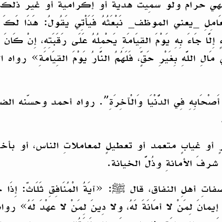
، فهي حرامٌ ولو سُمِّيَتْ هدية أو إكراميةً أو غيرَ ذلك
 الموظف_ نَبْعَثُهُ فَيَأْتِي يَقُولُ: هَذَا لَكَ وَهَذَا لِي،
إِلَّا جَاءَ بِهِ يَوْمَ القِيَامَةِ يَحْمِلُهُ عَلَى رَقَبَتِهِ، إِنْ كَانَ ب
لِ اللَّهِ بِغَيْرِ حَقٍّ، فَلَهُمُ النَّارُ يَوْمَ القِيَامَةِ
ٌ عَلَى أَصْحَابِهِ فِي الدُّنْيَا وَالْآخِرَةِ”. رواه أحمد وح
ٍ أو غيابٍ متعمد أو تعطيلٍ لمعاملاتِ الناس، أو بأخ
شرفَ الأمانةِ وذُلَّ الخيانة.
النفاق، قال ﷺ: «آيَةُ الْمُنَافِقِ ثَلَاثٌ: إِذَا حَدَّثَ كَذَ
َنْ ‌لا ‌أمَانَةَ ‌لَهُ، ولا دِينَ لِمَنْ لا عهْدَ لَهُ