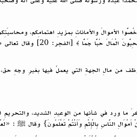
محمداً عبده ورسوله صلى الله عليه وعلى آله وصحبه 
خُصُّوا الأموالَ والأماناتِ بمزيدِ اهتمامِكم، ومحاسبَتِ
وظف من مالِ الجهةِ التي يعملُ فيها بغيرِ وجهِ حق
 ورد في شأنِها من الوعيدِ الشديد، والتحريمِ الأكيد، قال 
قًا مِنْ أَمْوَالِ النَّاسِ بِالْإِثْمِ وَأَنْتُمْ تَعْلَمُونَ} وقال ﷺ :