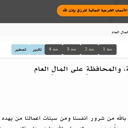
|
الأسباب الشرعية الجالبة للرزق بإذن الله
الِ العام
تكبير
تصغير
خط 1
خط 2
خط 3
خط 4
 والمحافظةِ على المالِ العام
بالله من شرور أنفسنا ومن سيئات أعمالنا من يهده 