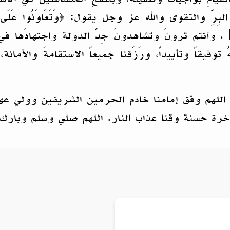
التقوى والله عز وجل يقول: ﴿‌وَتَعَاوَنُوا عَلَى الْبِرِّ وَالت
اتَّقُوا اللَّهَ إِنَّ اللَّهَ شَدِيدُ الْعِقَابِ﴾ [المائدة: 2] ، وأنتم ترونَ وتشاهد
توفيقاً وتأييداً، ورَزَقنا جميعاً الاستقامةَ والأمانة
نا اللهم وفق إمامنا خادم الحرمين الشريفين وولي 
الآخرة حسنة وقنا عذاب النار. اللهم صلي وسلم وبا