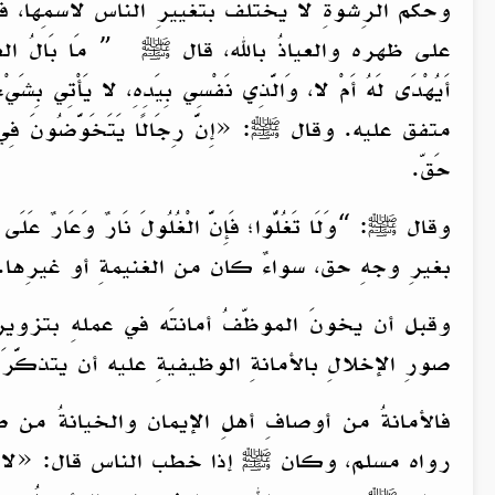
وحُكمُ الرِّشْوَةِ لا يختلفُ بتغييرِ الناس لاسمِها
على ظهره والعياذُ بالله، قال ﷺ ” مَا بَالُ العَامِلِ _يعني
أَيُهْدَى لَهُ أَمْ لا، وَالَّذِي نَفْسِي بِيَدِهِ، لا يَأْتِي بِشَيْءٍ 
متفق عليه. وقال ﷺ: «إِنَّ رِجَالًا يَتَخَوَّضُونَ فِي مَا
حَقّ.
وقال ﷺ: “وَلَا تَغُلُّوا؛ فَإِنَّ الْغُلُولَ نَارٌ وَعَار
بغيرِ وجهِ حق، سواءٌ كان من الغنيمةِ أو غيرِها.
وقبل أن يخونَ الموظّفُ أمانتَه في عملهِ بتزوير
صورِ الإخلالِ بالأمانةِ الوظيفيةِ عليه أن يتذكَّرَ 
فالأمانةُ من أوصافِ أهلِ الإيمان والخيانةُ من صفاتِ أهلِ 
رواه مسلم، وكان ﷺ إذا خطب الناس قال: «لا إيمانَ ‌لِم