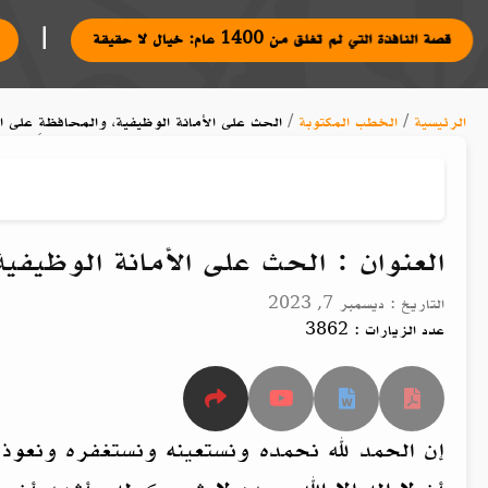
|
بها
قصة النافذة التي لم تغلق من 1400 عام: خيال لا حقيقة
الرئيسية
/
الخطب المكتوبة
/
الحث على الأمانة الوظيفية، والمحافظةِ على الم
العنوان : الحث على الأمانة الوظيفية،
التاريخ : ديسمبر 7, 2023
عدد الزيارات : 3862
إن الحمد لله نحمده ونستعينه ونستغفره ونعوذ 