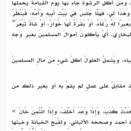
، ومَن أكلَ الرشوةَ جاء بها يومَ القيامةِ يحملُها
 فَهَلَّا جَلَسَ فِي بَيْتِ أَبِيهِ وَأُمِّهِ، فَيَنْظُرُ
َعِيرًا لَهُ رُغَاءٌ، أَوْ بَقَرَةً لَهَا خُوَارٌ، أَوْ شَاةً تَيْعَرُ”
» رواه البخاري. أَيْ يأكلونَ أموالَ المسلمينَ بغيرِ وجهِ
سّنه الضياء. ويَشملُ الغلولُ أكلَ شيءٍ من مالِ المسلمينَ
ذِ مقابلً على عملٍ لم يقمْ به أو بغيرِ ذلك من
بَ، وَإِذَا وَعَدَ أَخْلَفَ، وَإِذَا ‌ائْتُمِنَ ‌خَانَ »
» رواه أحمد وصححه الألباني. ولِقُبح الخيانةِ وخبثها