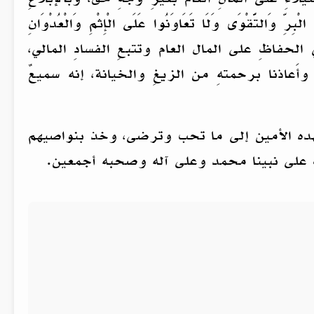
َّقْوَى وَلَا تَعَاوَنُوا عَلَى الْإِثْمِ وَالْعُدْوَانِ
ونَ جِدَّ الدولة واجتهادَها في الحفاظِ على المال العام وتتبعِ الفسادِ المالي،
، وأَعاذنا برحمتهِ من الزيغِ والخيانة، إنه سميعٌ
عهده الأمين إلى ما تحب وترضى، وخذ بنواصيهم
رك على نبينا محمد وعلى آله وصحبه أجمعين.