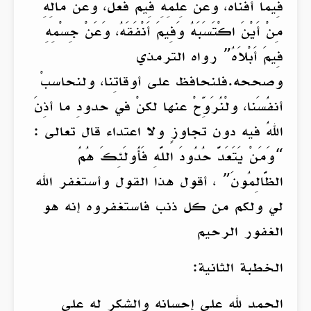
فِيمَا أَفْنَاهُ، وَعَنْ عِلْمِهِ فِيمَ فَعَلَ، وَعَنْ مَالِهِ
مِنْ أَيْنَ اكْتَسَبَهُ وَفِيمَ أَنْفَقَهُ، وَعَنْ جِسْمِهِ
فِيمَ أَبْلاَهُ” رواه الترمذي
وصححه.فلنحافظ على أوقاتِنا، ولنحاسبْ
أنفُسَنا، ولْنُرَوِّحْ عنها لكنْ في حدودِ ما أذِنَ
اللهُ فيه دون تجاوزٍ ولا اعتداء قال تعالى :
“وَمَنْ يَتَعَدَّ حُدُودَ اللَّهِ فَأُولَئِكَ هُمُ
الظَّالِمُونَ” ، أقول هذا القول وأستغفر الله
لي ولكم من كل ذنب فاستغفروه إنه هو
الغفور الرحيم
الخطبة الثانية:
الحمد لله على إحسانه والشكر له على