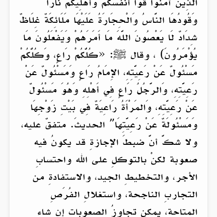
الَّذِينَ آمَنُوا قُوا أَنْفُسَكُمْ وَأَهْلِيكُمْ نَارًا
وَقُودُهَا النَّاسُ وَالْحِجَارَةُ عَلَيْهَا مَلَائِكَةٌ غِلَاظٌ
شِدَادٌ لَا يَعْصُونَ اللَّهَ مَا أَمَرَهُمْ وَيَفْعَلُونَ مَا
يُؤْمَرُونَ) ، وقال ﷺ: «كُلُّكُمْ رَاعٍ، وَكُلُّكُمْ
مَسْئُولٌ عَنْ رَعِيَّتِهِ، الإِمَامُ رَاعٍ وَمَسْئُولٌ عَنْ
رَعِيَّتِهِ، وَالرَّجُلُ رَاعٍ فِي أَهْلِهِ وَهُوَ مَسْئُولٌ
عَنْ رَعِيَّتِهِ، وَالمَرْأَةُ رَاعِيَةٌ فِي بَيْتِ زَوْجِهَا
وَمَسْئُولَةٌ عَنْ رَعِيَّتِهَا” الحديثَ. متفقٌ عليه،
ولا شكَّ أنَّ ضبطَ الإجازةِ قد يكونُ فيه
صعوبة لكنْ بالتوكلِ على الله واحتسابِ
الأجر، والتخطيطِ الجيد، والاستفادةِ من
التجاربِ الناجحة، واستغلالِ الفُرَصِ
المتاحة، يمكن تجاوزُ الصعوباتِ إن شاء