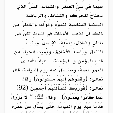
سيما في سِنِّ الصغَرِ والشباب، السِّنُّ الذي
يحتاجُ للحركةِ والنشاطِ، والرياضة
البدنيةِ المناسبةِ لنموّهِ وقُوّته، وأخطرُ من
ذلك أن تذهب الأوقاتُ في نشاطٍ لكنْ في
باطلٍ وضلال، يُضْعِفُ الإيمانَ، وينبتُ
النفاق، ويُفسدُ الأخلاق، ويُميت الحياءَ من
قلبِ المؤمن و المؤمنة. عبادَ الله: إنّ
العُمرَ نعمةٌ، وسنسألُ عنه يوم القيامة، قال
تعالى: (وَقِفُوهُمْ إِنَّهُمْ مَسْئُولُونَ) وقال
تعالى: (فَوَرَبِّكَ لَنَسْأَلَنَّهُمْ أَجْمَعِينَ (92)
عَمَّا كَانُوا يَعْمَلُونَ) وقال ﷺ: ” لاَ تَزُولُ
قَدَمَا عَبْدٍ يَوْمَ القِيَامَةِ حَتَّى يُسْأَلَ عَنْ عُمُرِهِ