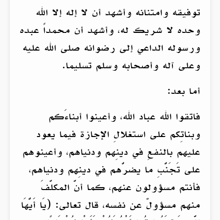
توفيقه وامتنانه وأشهد أن لا إله إلا الله
وحده لا شريك له، وأشهد أن محمداً عبده
ورسوله الداعي إلى رضوانه صلى الله عليه
وعلى آله وأصحابه وسلم تسليما.
أما بعد:
فاتقوا الله عباد الله، وأعينوا أبناءَكم
وبناتِكم على استغلالِ الإجازة فيما يعود
عليهم بالنفعِ في دينِهم ودنياهم، وأعينوهم
على تَجَنُّبِ ما يضرُّهم في دينِهم ودنياهم،
فأنتم مسؤولون عنهم، كما أنَّ المكلَّفَ
منهم مسؤولٌ عن نفسه، قال تعالى: (يَا أَيُّهَا