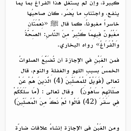
كبيرة، وإن لم يُستغلَّ هذا الفراغُ بما يما
ينفع، واجتنابِ ما يَضُر، كان صاحبُها
خاسراً مغبوناً، كما قال ﷺ «نِعْمَتَانِ
مَغْبُونٌ فِيهِمَا كَثِيرٌ مِنَ النَّاسِ: الصِّحَّةُ
وَالْفَرَاغُ» رواه البخاري.
فمن الغَبْنِ في الإجازة أن تُضَيَّعَ الصلواتُ
الخمسُ بسببِ اللهوِ والغفلةِ والنوم، قال
تعالى (فَوَيْلٌ لِلْمُصَلِّينَ (4) الَّذِينَ هُمْ عَنْ
صَلَاتِهِمْ سَاهُونَ) وقال تعالى : (مَا سَلَكَكُمْ
فِي سَقَرَ (42) قَالُوا لَمْ نَكُ مِنَ الْمُصَلِّينَ)
ومن الغَبْنِ في الإجازة إنشاءُ علاقاتٍ ضارّةٍ