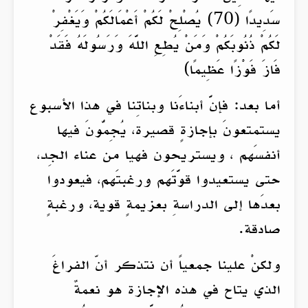
سَدِيدًا (70) يُصْلِحْ لَكُمْ أَعْمَالَكُمْ وَيَغْفِرْ
لَكُمْ ذُنُوبَكُمْ وَمَنْ يُطِعِ اللَّهَ وَرَسُولَهُ فَقَدْ
فَازَ فَوْزًا عَظِيمًا)
أما بعد: فإنَّ أبناءَنا وبناتِنا في هذا الأسبوع
يستمتعونَ بإجازةٍ قصيرة، يُجِمُّونَ فيها
أنفسَهم ، ويستريحون فهيا من عناء الجِد،
حتى يستعيدوا قوَّتَهم ورغبتَهم، فيعودوا
بعدَها إلى الدراسةِ بعزيمةٍ قوية، ورغبةٍ
صادقة.
ولكنْ علينا جمعياً أن نتذكر أنّ الفراغَ
الذي يتاح في هذه الإجازة هو نعمةٌ