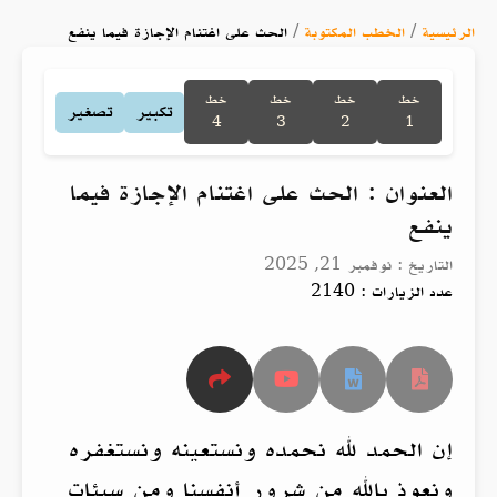
الرئيسية
/
الخطب المكتوبة
/
الحث على اغتنام الإجازة فيما ينفع
خط
خط
خط
خط
تكبير
تصغير
4
3
2
1
العنوان : الحث على اغتنام الإجازة فيما
ينفع
التاريخ : نوفمبر 21, 2025
عدد الزيارات : 2140
إن الحمد لله نحمده ونستعينه ونستغفره
ونعوذ بالله من شرور أنفسنا ومن سيئات