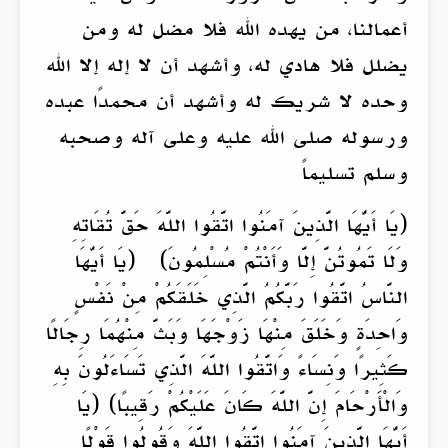
أعمالنا، من يهده الله فلا مضل له ومن
يضلل فلا هادي له، وأشهد أن لا إله إلا الله
وحده لا شريك له وأشهد أن محمدًا عبده
ورسوله صلى الله عليه وعلى آله وصحبه
وسلم تسليماً
(يَا أَيُّهَا الَّذِينَ آمَنُوا اتَّقُوا اللَّهَ حَقَّ تُقَاتِهِ
وَلَا تَمُوتُنَّ إِلَّا وَأَنْتُمْ مُسْلِمُونَ) (يَا أَيُّهَا
النَّاسُ اتَّقُوا رَبَّكُمُ الَّذِي خَلَقَكُمْ مِنْ نَفْسٍ
وَاحِدَةٍ وَخَلَقَ مِنْهَا زَوْجَهَا وَبَثَّ مِنْهُمَا رِجَالًا
كَثِيرًا وَنِسَاءً وَاتَّقُوا اللَّهَ الَّذِي تَسَاءَلُونَ بِهِ
وَالْأَرْحَامَ إِنَّ اللَّهَ كَانَ عَلَيْكُمْ رَقِيبًا) (يَا
أَيُّهَا الَّذِينَ آمَنُوا اتَّقُوا اللَّهَ وَقُولُوا قَوْلًا