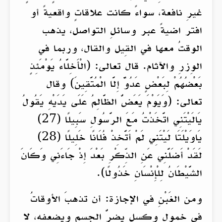
غيرِ نافعة، سواءً كانت علاقاتٍ واقعيةً أو
افتر اضيةً عبر وسائلِ التواصل، يذهب
الوقتُ معها في القِيل والقال، وربما في
الوِزرِ والآثام. قال تعالى: (الْأَخِلَّاءُ يَوْمَئِذٍ
بَعْضُهُمْ لِبَعْضٍ عَدُوٌّ إِلَّا الْمُتَّقِينَ) وقال
تعالى: (وَيَوْمَ يَعَضُّ الظَّالِمُ عَلَى يَدَيْهِ يَقُولُ
يَالَيْتَنِي اتَّخَذْتُ مَعَ الرَّسُولِ سَبِيلًا (27)
يَاوَيْلَتَا لَيْتَنِي لَمْ أَتَّخِذْ فُلَانًا خَلِيلًا (28)
لَقَدْ أَضَلَّنِي عَنِ الذِّكْرِ بَعْدَ إِذْ جَاءَنِي وَكَانَ
الشَّيْطَانُ لِلْإِنْسَانِ خَذُولًا).
ومن الغَبْنِ في الإجازة: أن تذهبَ الأوقاتُ
في خمولٍ وكسلٍ يضرُّ الجسم ويضعفه، لا