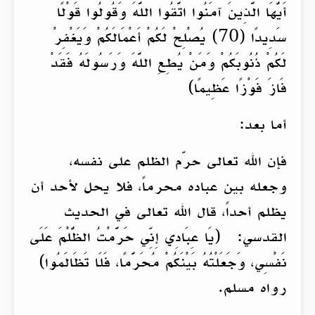
أَيُّهَا الَّذِينَ آمَنُوا اتَّقُوا اللَّهَ وَقُولُوا قَوْلًا
سَدِيدًا (70) يُصْلِحْ لَكُمْ أَعْمَالَكُمْ وَيَغْفِرْ
لَكُمْ ذُنُوبَكُمْ وَمَنْ يُطِعِ اللَّهَ وَرَسُولَهُ فَقَدْ
فَازَ فَوْزًا عَظِيمًا)
أما بعد:
فإن الله تعالى حرّم الظلم على نفسه،
وجعله بين عباده محرماً، فلا يحل لأحد أن
يظلم أحداً، قال الله تعالى في الحديث
القدسي: (يَا عِبَادِي إِنِّي حَرَّمْتُ الظُّلْمَ عَلَى
نَفْسِي، وَجَعَلْتُهُ بَيْنَكُمْ مُحَرَّمًا، فَلَا تَظَالَمُوا)
رواه مسلم.