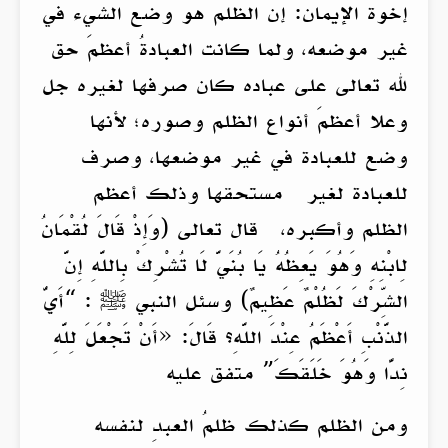
إخوة الإيمان: إن الظلم هو وضع الشيء في
غير موضعه، ولما كانت العبادةُ أعظمَ حق
لله تعالى على عباده كان صرفها لغيره جل
وعلا أعظمَ أنواع الظلم وصوره؛ لأنها
وضع للعبادة في غير موضعها، وصرف
للعبادة لغير مستحقها وذلك أعظم
الظلم وأكبره، قال تعالى (وَإِذْ قَالَ لُقْمَانُ
لِابْنِهِ وَهُوَ يَعِظُهُ يَا بُنَيَّ لَا تُشْرِكْ بِاللَّهِ إِنَّ
الشِّرْكَ لَظُلْمٌ عَظِيمٌ) وسئل النبي ﷺ : “أَيُّ
الذَّنْبِ أَعْظَمُ عِنْدَ اللَّهِ؟ قَالَ: «أَنْ تَجْعَلَ لِلَّهِ
نِدًّا وَهُوَ خَلَقَكَ” متفق عليه
ومن الظلم كذلك ظلمُ العبدِ لنفسه