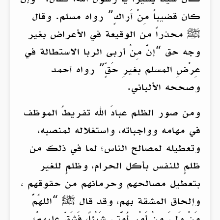
كان قضيباً مِنْ أَراكٍ” رواه مسلم. وقال
ﷺ محذراً من الوقيعة في الأعراض بغير
وجه حق “إنَّ مِنْ أربى الربا الاستطالة في
عِرْضِ المسلم بغيرِ حَقٍّ” رواه أحمد
وصححه الألباني.
ومن صور الظلم عبادَ الله تفريطُ الموظف
في مهامه وواجباته، واستغلاله لمنصبه،
وتعطيله لمصالح الناس؛ لما في ذلك من
ظلمٍ للنفس بأكل الحرام، وظلمٍ للغير
بتعطيل مصالحهم وحرمانهم من حقوقهم ،
وإلحاق المشقة بهم، وقد قال ﷺ “اللهُمَّ
مَنْ وَلِيَ مِنْ أَمْرِ أُمَّتي شَيْئاً، فَشَقِّ عليهِمْ؛