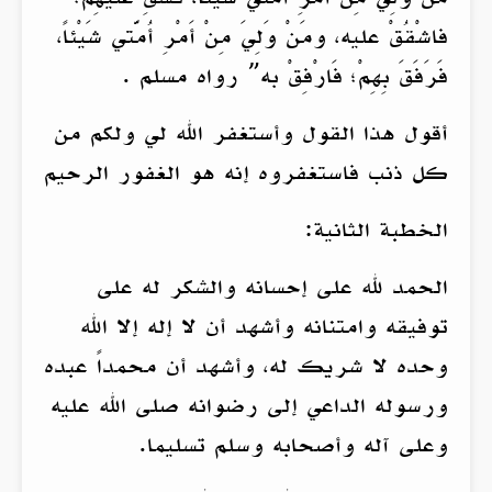
فاشْقُقْ عليه، ومَنْ وَلِيَ مِنْ أَمْرِ أُمَّتي شَيْئاً،
فَرَفَقَ بِهِمْ؛ فَارْفِقْ به” رواه مسلم .
أقول هذا القول وأستغفر الله لي ولكم من
كل ذنب فاستغفروه إنه هو الغفور الرحيم
الخطبة الثانية:
الحمد لله على إحسانه والشكر له على
توفيقه وامتنانه وأشهد أن لا إله إلا الله
وحده لا شريك له، وأشهد أن محمداً عبده
ورسوله الداعي إلى رضوانه صلى الله عليه
وعلى آله وأصحابه وسلم تسليما.