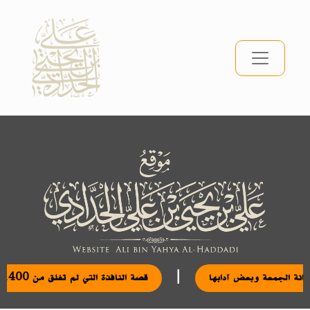
|
مكانة الجمعة وبعض آدابها
قصة النافذة التي لم تغلق من 1400 عام: خيال لا حقيقة