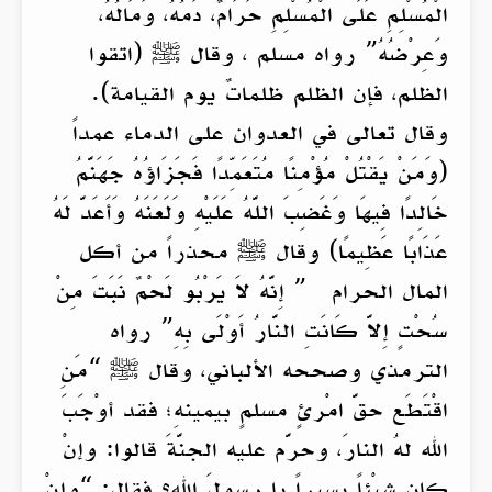
الْمُسْلِمِ عَلَى الْمُسْلِمِ حَرَامٌ، دَمُهُ، وَمَالُهُ،
وَعِرْضُهُ” رواه مسلم ، وقال ﷺ (اتقوا
الظلم، فإن الظلم ظلماتٌ يوم القيامة).
وقال تعالى في العدوان على الدماء عمداً
(وَمَنْ يَقْتُلْ مُؤْمِنًا مُتَعَمِّدًا فَجَزَاؤُهُ جَهَنَّمُ
خَالِدًا فِيهَا وَغَضِبَ اللَّهُ عَلَيْهِ وَلَعَنَهُ وَأَعَدَّ لَهُ
عَذَابًا عَظِيمًا) وقال ﷺ محذراً من أكل
المال الحرام ” إِنَّهُ لاَ يَرْبُو لَحْمٌ نَبَتَ مِنْ
سُحْتٍ إِلاَّ كَانَتِ النَّارُ أَوْلَى بِهِ” رواه
الترمذي وصححه الألباني، وقال ﷺ “مَنِ
اقْتَطَع حقَّ امْرئٍ مسلمٍ بيمينهِ؛ فقد أوْجَبَ
الله لهُ النارَ، وحرَّم عليه الجنَّةَ قالوا: وإنْ
كان شيْئاً يسيراً يا رسولَ الله؟ فقال: “وإنْ