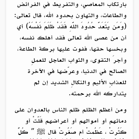
بارتكاب المعاصي، والتفريط في الفرائض
والطاعات، والتهاون بحدود الله، قال تعالى:
(وَمَن يَتَعَدَّ حُدُودَ اللَّهِ فَقَدْ ظَلَمَ نَفْسَهُ) أي
أن من عصى الله تعالى فقد أهلك نفسه،
وبخسها حقها، ففوت عليها بركة الطاعة،
وأجرَ التقوى، والثواب العاجل للعملِ
الصالح في الدنيا، وعرّضها في الآخرة
للعذابِ الأليم والنكالِ الشديد إن لم
يتداركه الله برحمته.
ومن أعظم الظلم ظلم الناس بالعدوان على
دمائهم أو أموالهم أو أعراضهم قَلّتْ أو
كَثُرتْ ، عَظُمتْ أم صَغُرتْ قال ﷺ ” كُلُّ