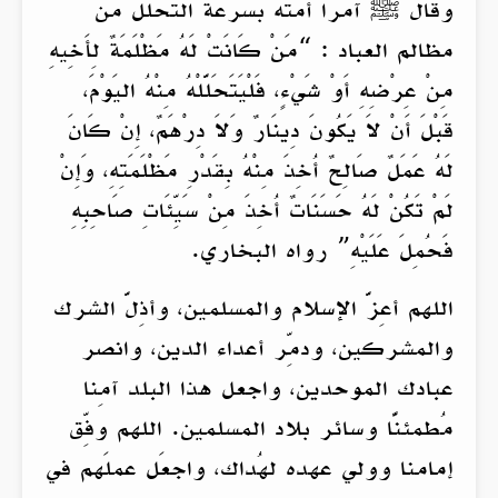
وقال ﷺ آمراً أمته بسرعة التحلل من
مظالم العباد : “مَنْ كَانَتْ لَهُ مَظْلَمَةٌ لِأَخِيهِ
مِنْ عِرْضِهِ أَوْ شَيْءٍ، فَلْيَتَحَلَّلْهُ مِنْهُ اليَوْمَ،
قَبْلَ أَنْ لاَ يَكُونَ دِينَارٌ وَلاَ دِرْهَمٌ، إِنْ كَانَ
لَهُ عَمَلٌ صَالِحٌ أُخِذَ مِنْهُ بِقَدْرِ مَظْلَمَتِهِ، وَإِنْ
لَمْ تَكُنْ لَهُ حَسَنَاتٌ أُخِذَ مِنْ سَيِّئَاتِ صَاحِبِهِ
فَحُمِلَ عَلَيْهِ” رواه البخاري.
اللهم أعِزَّ الإسلام والمسلمين، وأذِلَّ الشرك
والمشركين، ودمِّر أعداء الدين، وانصر
عبادك الموحدين، واجعل هذا البلد آمِنا
مُطمئنًّا وسائر بلاد المسلمين. اللهم وفِّق
إمامنا وولي عهده لهُداك، واجعَل عملَهم في