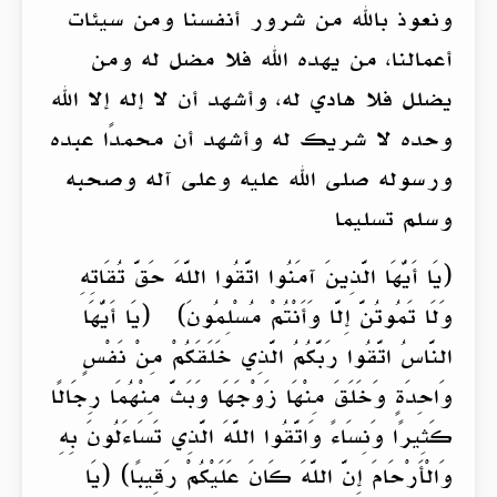
ونعوذ بالله من شرور أنفسنا ومن سيئات
أعمالنا، من يهده الله فلا مضل له ومن
يضلل فلا هادي له، وأشهد أن لا إله إلا الله
وحده لا شريك له وأشهد أن محمدًا عبده
ورسوله صلى الله عليه وعلى آله وصحبه
وسلم تسليما
(يَا أَيُّهَا الَّذِينَ آمَنُوا اتَّقُوا اللَّهَ حَقَّ تُقَاتِهِ
وَلَا تَمُوتُنَّ إِلَّا وَأَنْتُمْ مُسْلِمُونَ) (يَا أَيُّهَا
النَّاسُ اتَّقُوا رَبَّكُمُ الَّذِي خَلَقَكُمْ مِنْ نَفْسٍ
وَاحِدَةٍ وَخَلَقَ مِنْهَا زَوْجَهَا وَبَثَّ مِنْهُمَا رِجَالًا
كَثِيرًا وَنِسَاءً وَاتَّقُوا اللَّهَ الَّذِي تَسَاءَلُونَ بِهِ
وَالْأَرْحَامَ إِنَّ اللَّهَ كَانَ عَلَيْكُمْ رَقِيبًا) (يَا