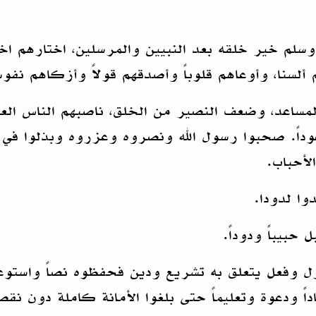
ه وسلم خير خلقه بعد النبيين والمرسلين، اختارهم 
ألسنا، وأوعاهم قلوباً وأصدقهم قولاً وأزكاهم نفوسا
المساعد، وضعف النصير من الخلق، ناصبهم الناس العد
داً. صحبوا رسول الله ونصروه وعزروه وبذلوا في سب
لأحباب.
وا لدودا.
بيباً ودوداً.
ل وفعل يتعلق به تشريع ودين فحفظوه نصاً واستوعبو
داً ودعوة وتعليماً حتى بلغوا الأمانة كاملة دون نق