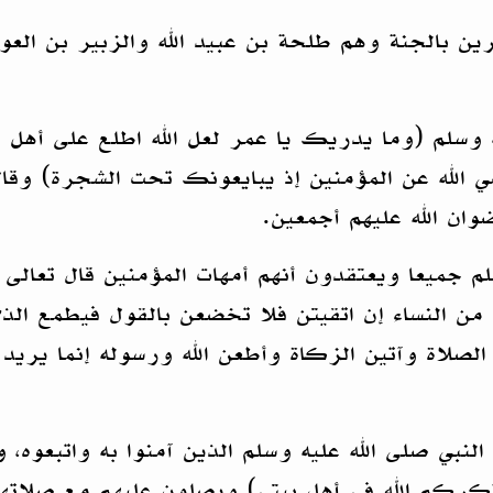
ين بالجنة وهم طلحة بن عبيد الله والزبير بن الع
ه وسلم (وما يدريك يا عمر لعل الله اطلع على أهل 
ي الله عن المؤمنين إذ يبايعونك تحت الشجرة) وقال 
ان الله عليهم أجمعين.
م جميعا ويعتقدون أنهم أمهات المؤمنين قال تعالى 
د من النساء إن اتقيتن فلا تخضعن بالقول فيطمع ال
 الصلاة وآتين الزكاة وأطعن الله ورسوله إنما يري
لنبي صلى الله عليه وسلم الذين آمنوا به واتبعوه،
ركم الله في أهل بيتي) ويصلون عليهم مع صلاتهم 