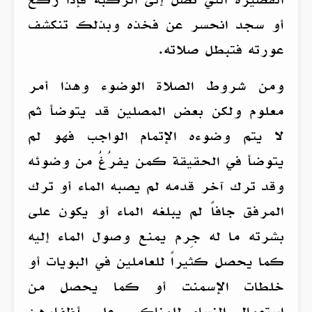
أو سجد انحسر عن فخذه وبذلك تنكشف
عورته فتبطل صلاته.
ومن شروط الصلاة الوضوء وهذا أمر
معلوم ولكن بعض المصلين قد يتوضأ ثم
لا يتم وضوءه الإتمام الواجب فهو لم
يتوضأ في الحقيقة كمن يفرُغُ من وضوئه
وقد ترك آخر قدمه لم يصبه الماء أو ترك
المرفق جافاً لم يبلغه الماء أو يكون على
بشرته ما له جِرم يمنع وصول الماء إليه
كما يحصل كثيراً للعاملين في البويات أو
خلطات الإسمنت أو كما يحصل من
استعمال النساء للمناكير على أظفارهن