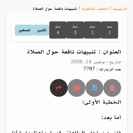
الرئيسية
/
الخطب المكتوبة
/
تنبيهات نافعة حول الصلاة
خط
خط
خط
خط
تكبير
تصغير
4
3
2
1
العنوان : تنبيهات نافعة حول الصلاة
التاريخ : نوفمبر 14, 2008
عدد الزيارات : 7797
الخطبة الأولى:
أما بعد:
فإن من أجل الطاعات قدرا وأعظمها شأنا