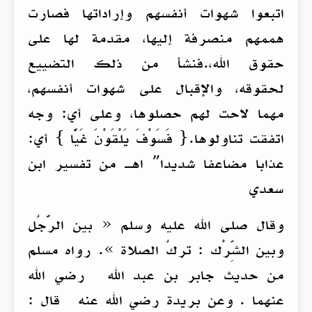
اتبعوا شهوات أنفسهم وإراداتها فصارت
هممهم منصرفة إليها، مقدمة لها على
حقوق الله،.فنشأ من ذلك التضييع
لحقوقه، والإقبال على شهوات أنفسهم،
مهما لاحت لهم حصلوها، وعلى أي: وجه
اتفقت تناولوها.{ فَسَوْفَ يَلْقَوْنَ غَيًّا } أي:
عذابا مضاعفا شديدا” اهـ من تفسير ابن
سعدي
وقال صلى الله عليه وسلم « بين الرَّجُل
وبين الشِّرْك : تركُ الصلاة ». رواه مسلم
من حديث جابر بن عبد الله رضي الله
عنهما . وعن بريدة رضي الله عنه قال :