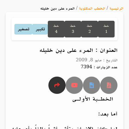
الرئيسية
/
الخطب المكتوبة
/
المرء على دين خليله
خط
خط
خط
خط
تكبير
تصغير
4
3
2
1
العنوان : المرء على دين خليله
التاريخ : مايو 8, 2009
عدد الزيارات : 7394
الخطـبة الأولـى
أما بعد:
لما كان الإنسان يتأثر أثراً بالغاً بأصحابه