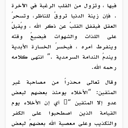
فيها ، وتزول من القلب الرغبة في الآخرة
. فإن زينة الدنيا تروقُ للناظر، وتسحرُ
العقل فيقفل القلبُ عن ذكر الله ، ويُقبلُ
على اللذات والشهوات فيضيعُ وقته
وينفرط أمره ، فيخسرُ الخسارة الأبدية
ويندمُ الندامة السرمدية .” انتهى كلامه
رحمه الله.
وقال تعالى محذراً من مصاحبة غير
المتقين: “الأخلاء يومئذ بعضهم لبعض
عدو إلا المتقين “ أي إن الأخلاء يوم
القيامة الذين اصطحبوا على الكفر
والتكذيب وعلى معصية الله بعضهمُ لبعض