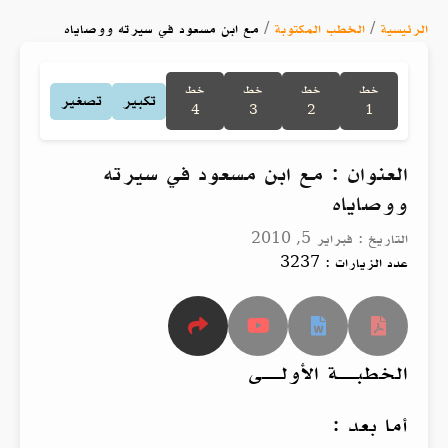
الرئيسية
/
الخطب المكتوبة
/
مع ابن مسعود في سيرته ووصاياه
خط
خط
خط
خط
تكبير
تصغير
4
3
2
1
العنوان : مع ابن مسعود في سيرته
ووصاياه
التاريخ : فبراير 5, 2010
عدد الزيارات : 3237
الخطبــة الأولــى
أما بعد :