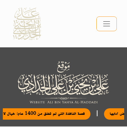
|
 الجمعة وبعض آدابها
قصة النافذة التي لم تغلق من 1400 عام: خيال لا حقيقة