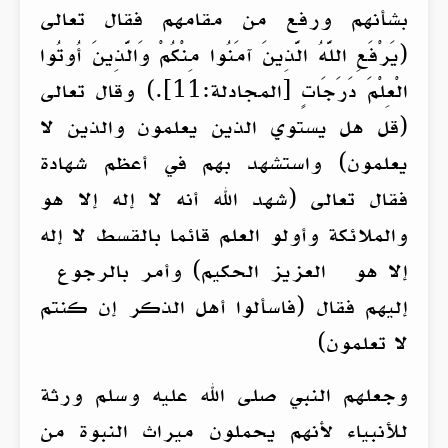
بشأنهم ورفع من مقامهم فقال تعالى
(يَرْفَعِ اللَّهُ الَّذِينَ آمَنُوا مِنْكُمْ وَالَّذِينَ أُوتُوا
الْعِلْمَ دَرَجَاتٍ [المجادلة:11].) وقال تعالى
(قل هل يستوي الذين يعلمون والذين لا
يعلمون) واستشهد بهم في أعظم شهادة
فقال تعالى (شهد الله أنه لا إله إلا هو
والملائكة وأولو العلم قائما بالقسط لا إله
إلا هو العزيز الحكيم) وأمر بالرجوع
إليهم فقال (فاسألوا أهل الذكر إن كنتم
لا تعلمون)
وجعلهم النبي صلى الله عليه وسلم ورثة
للأنبياء لأنهم يحملون ميراث النبوة من