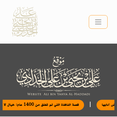
|
نة الجمعة وبعض آدابها
قصة النافذة التي لم تغلق من 1400 عام: خيال لا حقيقة