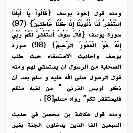
ومنه قول إخوة يوسف {قَالُواْ يَا أَبَانَا
اسْتَغْفِرْ لَنَا ذُنُوبَنَا إِنَّا كُنَّا خَاطِئِينَ} (97)
سورة يوسف {قَالَ سَوْفَ أَسْتَغْفِرُ لَكُمْ رَبِّيَ
إِنَّهُ هُوَ الْغَفُورُ الرَّحِيمُ} (98) سورة
يوسف وأحاديث الاستسقاء حيث طلب
الصحابة من الرسول أن يستسقي لهم ومنه
قول الرسول صلى الله عليه و سلم بعد أن
ذكر أويس القرني ” من لقيه منكم
فليستغفر لكم” رواه مسلم[8] .
ومنه قول عكاشة بن محصن في حديث
السبعين ألفا الذين يدخلون الجنة بغير