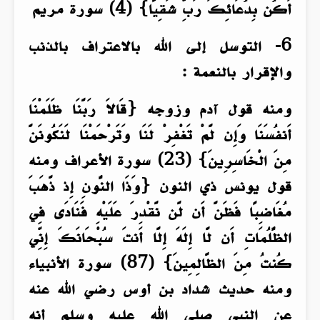
أَكُن بِدُعَائِكَ رَبِّ شَقِيًّا} (4) سورة مريم
6- التوسل إلى الله بالاعتراف بالذنب
والإقرار بالنعمة :
ومنه قول آدم وزوجه {قَالاَ رَبَّنَا ظَلَمْنَا
أَنفُسَنَا وَإِن لَّمْ تَغْفِرْ لَنَا وَتَرْحَمْنَا لَنَكُونَنَّ
مِنَ الْخَاسِرِينَ} (23) سورة الأعراف ومنه
قول يونس ذي النون {وَذَا النُّونِ إِذ ذَّهَبَ
مُغَاضِبًا فَظَنَّ أَن لَّن نَّقْدِرَ عَلَيْهِ فَنَادَى فِي
الظُّلُمَاتِ أَن لَّا إِلَهَ إِلَّا أَنتَ سُبْحَانَكَ إِنِّي
كُنتُ مِنَ الظَّالِمِينَ} (87) سورة الأنبياء
ومنه حديث شداد بن أوس رضي الله عنه
عن النبي صلى الله عليه وسلم أنه