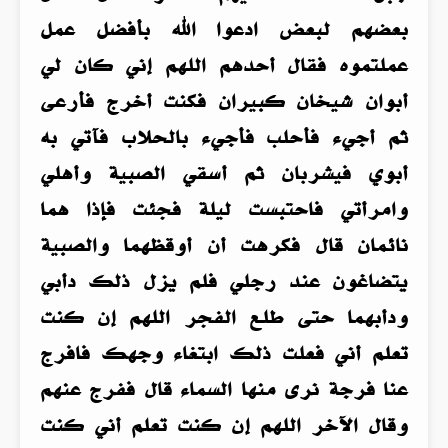
بعضهم لبعض ادعوا الله بأفضل عمل
عملتموه فقال أحدهم اللهم إني كان لي
أبوان شيخان كبيران فكنت أخرج فأرعى
ثم أجيء فأحلب فأجيء بالحلاب فآتي به
أبوي فيشربان ثم أسقي الصبية وأهلي
وامرأتي فاحتبست ليلة فجئت فإذا هما
نائمان قال فكرهت أن أوقظهما والصبية
يتضاغون عند رجلي فلم يزل ذلك دأبي
ودأبهما حتى طلع الفجر اللهم إن كنت
تعلم أني فعلت ذلك ابتغاء وجهك فافرج
عنا فرجة نرى منها السماء قال ففرج عنهم
وقال الآخر اللهم إن كنت تعلم أني كنت