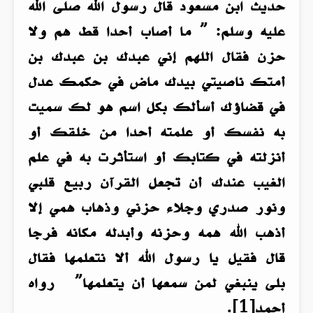
حديث ابن مسعود قال رسول الله صلى الله
عليه وسلم: ” ما أصاب أحدا قط هم ولا
حزن فقال اللهم إني عبدك بن عبدك بن
أمتك ناصيتي بيدك ماض في حكمك عدل
في قضاؤك أسألك بكل اسم هو لك سميت
به نفسك أو علمته أحدا من خلقك أو
أنزلته في كتابك أو استأثرت به في علم
الغيب عندك أن تجعل القرآن ربيع قلبي
ونور صدري وجلاء حزني وذهاب همي إلا
أذهب الله همه وحزنه وأبدله مكانه فرجا
قال فقيل يا رسول الله ألا نتعلمها فقال
بلى ينبغي لمن سمعها أن يتعلمها” رواه
أحمد[1].