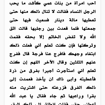
أحب امرأة من بنات عمي كأشد ما يحب
الرجل النساء فقالت لا تنال ذلك منها حتى
تعطيها مائة دينار فسعيت فيها حتى
جمعتها فلما قعدت بين رجليها قالت اتق
الله ولا تفض الخاتم إلا بحقه فقمت
وتركتها فإن كنت تعلم أني فعلت ذلك
ابتغاء وجهك فافرج عنا فرجة قال ففرج
عنهم الثلثين وقال الآخر اللهم إن كنت
تعلم أني استأجرت أجيرا بفرق من ذرة
فأعطيته وأبى ذاك أن يأخذ فعمدت إلى
ذلك الفرق فزرعته حتى اشتريت منه
بقرا وراعيها ثم جاء فقال يا عبد الله
أعطني حقي فقلت انطلق إلى تلك البقر