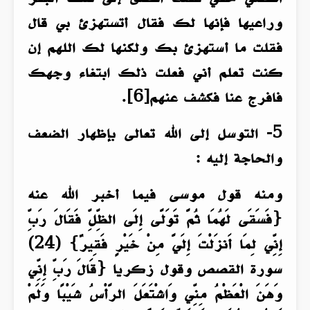
وراعيها فإنها لك فقال أتستهزئ بي قال
فقلت ما أستهزئ بك ولكنها لك اللهم إن
كنت تعلم أني فعلت ذلك ابتغاء وجهك
فافرج عنا فكشف عنهم[6].
5- التوسل إلى الله تعالى بإظهار الضعف
والحاجة إليه :
ومنه قول موسى فيما أخبر الله عنه
{فَسَقَى لَهُمَا ثُمَّ تَوَلَّى إِلَى الظِّلِّ فَقَالَ رَبِّ
إِنِّي لِمَا أَنزَلْتَ إِلَيَّ مِنْ خَيْرٍ فَقِيرٌ} (24)
سورة القصص وقول زكريا {قَالَ رَبِّ إِنِّي
وَهَنَ الْعَظْمُ مِنِّي وَاشْتَعَلَ الرَّأْسُ شَيْبًا وَلَمْ