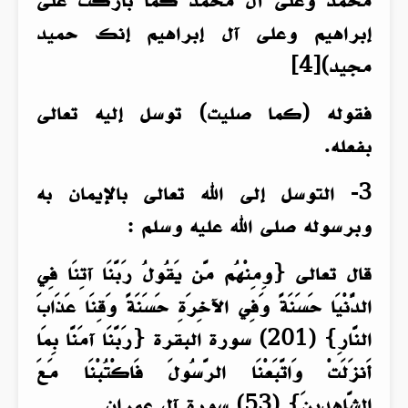
محمد وعلى آل محمد كما باركت على
إبراهيم وعلى آل إبراهيم إنك حميد
مجيد)[4]
فقوله (كما صليت) توسل إليه تعالى
بفعله.
3- التوسل إلى الله تعالى بالإيمان به
وبرسوله صلى الله عليه وسلم :
قال تعالى {وِمِنْهُم مَّن يَقُولُ رَبَّنَا آتِنَا فِي
الدُّنْيَا حَسَنَةً وَفِي الآخِرَةِ حَسَنَةً وَقِنَا عَذَابَ
النَّارِ} (201) سورة البقرة {رَبَّنَا آمَنَّا بِمَا
أَنزَلَتْ وَاتَّبَعْنَا الرَّسُولَ فَاكْتُبْنَا مَعَ
الشَّاهِدِينَ} (53) سورة آل عمران