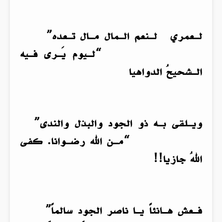
لـعمري لـنعم الـمال مـال تـعده”
“لـيوم يَـرى فـيه
الـشحيحُ الدواهيا
ويـلقى بـه ذو الجود والبذل والندى”
“مـن الله رضـوانا. كفى
اللهُ جازيا!!
فـعش هـانئاً يـا ناصر الجود سالماً”