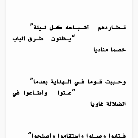
تـطـاردهم أشـبـاحه كـل لـيلة”
“يـظنون طـرق الباب
خصما مناديا
وحـببت قـوما فـي الـهداية بعدما”
“عـتوا وأطـاعوا في
الضلالة غاويا
فـتابوا وصـلوا واستقاموا وأصلحوا”