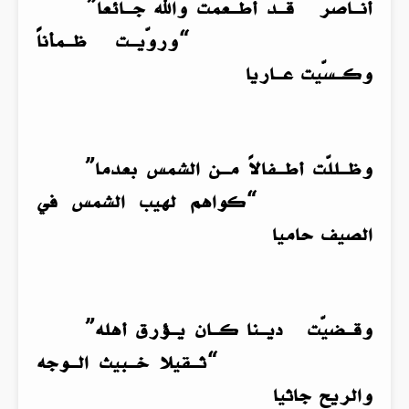
أنـاصر قـد أطـعمت والله جـائعا”
“وروّيـت ظـمأناًً
وكـسّيت عـاريا
وظـللّت أطـفالاً مـن الشمس بعدما”
“كواهم لهيب الشمس في
الصيف حاميا
وقـضيّت ديـنا كـان يـؤرق أهله”
“ثـقيلا خـبيث الـوجه
والريح جاثيا