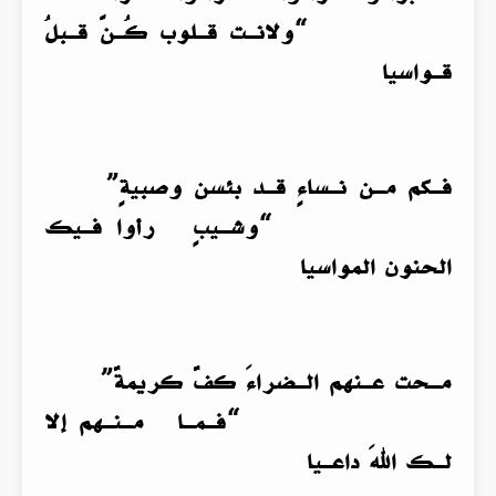
“ولانـت قـلوب كُـنَّ قـبلُ
قـواسيا
فـكم مـن نـساءٍ قـد بئسن وصبيةٍ”
“وشـيبٍ رأوا فـيك
الحنون المواسيا
مـحت عـنهم الـضراءَ كفٌ كريمةٌ”
“فـمـا مـنـهم إلا
لـك اللهَ داعـيا