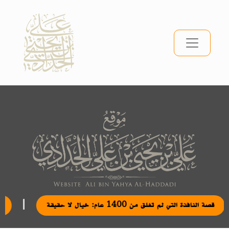
|
|
قصة النافذة التي لم تغلق من 1400 عام: خيال لا حقيقة