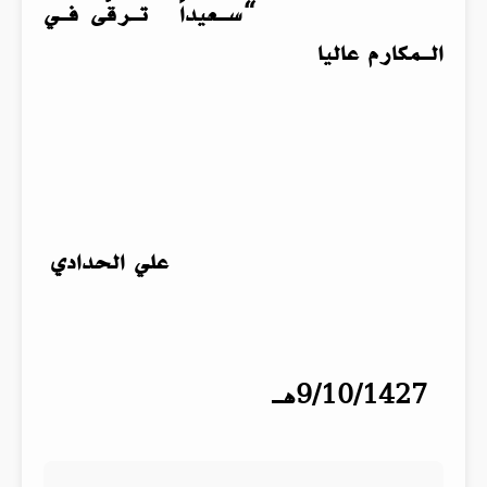
“سـعيداً تـرقّى فـي
الـمكارم عاليا
علي الحدادي
9/10/1427هـ