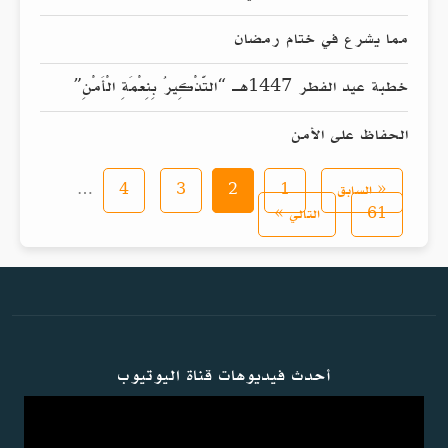
مما يشرع في ختام رمضان
خطبة عيد الفطر 1447هـ “التَّذْكِيرُ بِنِعْمَةِ الْأَمْنِ”
الحفاظ على الأمن
« السابق
1
2
3
4
…
61
التالي »
أحدث فيديوهات قناة اليوتيوب